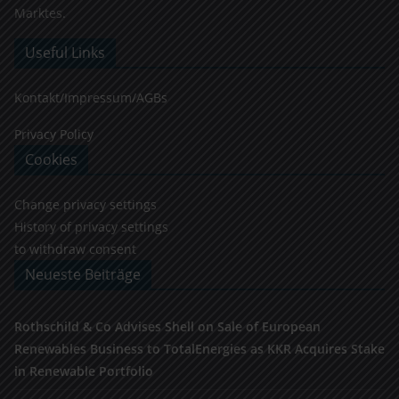
Marktes.
Useful Links
Kontakt/Impressum/AGBs
Privacy Policy
Cookies
Change privacy settings
History of privacy settings
to withdraw consent
Neueste Beiträge
Rothschild & Co Advises Shell on Sale of European
Renewables Business to TotalEnergies as KKR Acquires Stake
in Renewable Portfolio