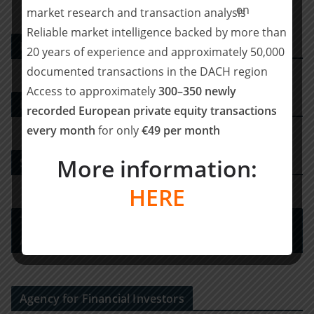
GmbH
market research and transaction analysis
Reliable market intelligence backed by more than
PE DEALS EUROPE
20 years of experience and approximately 50,000
documented transactions in the DACH region
Access to approximately
300–350 newly
M&A-Beratungshaus
recorded European private equity transactions
every month
for only
€49 per month
More information:
Strategy Consulting
HERE
Tax Advisory Services and Financial / Deal
Advisory
Agency for Financial Investors