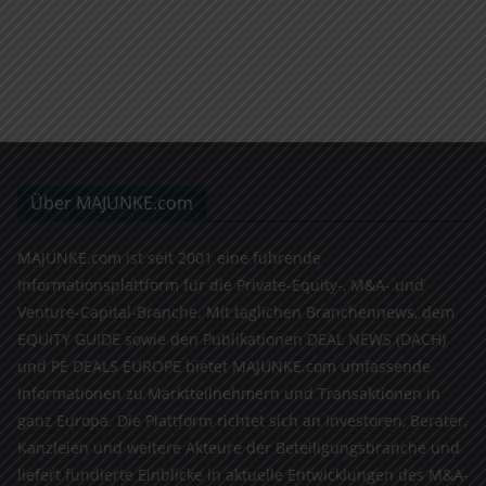
Über MAJUNKE.com
MAJUNKE.com ist seit 2001 eine führende
Informationsplattform für die Private-Equity-, M&A- und
Venture-Capital-Branche. Mit täglichen Branchennews, dem
EQUITY GUIDE sowie den Publikationen DEAL NEWS (DACH)
und PE DEALS EUROPE bietet MAJUNKE.com umfassende
Informationen zu Marktteilnehmern und Transaktionen in
ganz Europa. Die Plattform richtet sich an Investoren, Berater,
Kanzleien und weitere Akteure der Beteiligungsbranche und
liefert fundierte Einblicke in aktuelle Entwicklungen des M&A-