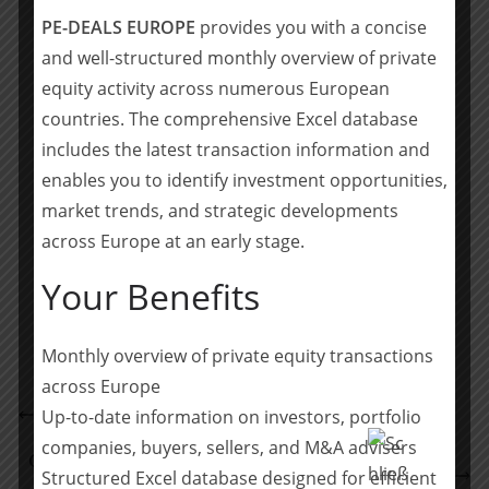
Ebner Stolz unterstützte die Transaktion durch die
PE-DEALS EUROPE
provides you with a concise
Erstellung einer Financial sowie einer Tax Due
and well-structured monthly overview of private
Diligence.
equity activity across numerous European
countries. The comprehensive Excel database
Team Ebner Stolz: Ran Chen (Projektverantwortlicher
includes the latest transaction information and
Partner, China Desk), Florian Seizer (Financial Due
enables you to identify investment opportunities,
Diligence), Alexander Euchner (Partner, Tax Due Diligence)
market trends, and strategic developments
across Europe at an early stage.
Teilen mit:
Your Benefits
Teilen
Monthly overview of private equity transactions
across Europe
Proventis Partners begleitet die Lindab Group bei
Up-to-date information on investors, portfolio
der Übernahme der Felderer AG
companies, buyers, sellers, and M&A advisers
Oaklins Germany: AWAX Gruppe erwirbt Sasol Wax
Structured Excel database designed for efficient