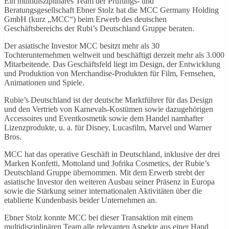
Ein multidisziplinäres Team der Prüfungs- und
Beratungsgesellschaft Ebner Stolz hat die MCC Germany Holding
GmbH (kurz „MCC“) beim Erwerb des deutschen
Geschäftsbereichs der Rubi’s Deutschland Gruppe beraten.
Der asiatische Investor MCC besitzt mehr als 30
Tochterunternehmen weltweit und beschäftigt derzeit mehr als 3.000
Mitarbeitende. Das Geschäftsfeld liegt im Design, der Entwicklung
und Produktion von Merchandise-Produkten für Film, Fernsehen,
Animationen und Spiele.
Rubie’s Deutschland ist der deutsche Marktführer für das Design
und den Vertrieb von Karnevals-Kostümen sowie dazugehörigen
Accessoires und Eventkosmetik sowie dem Handel namhafter
Lizenzprodukte, u. a. für Disney, Lucasfilm, Marvel und Warner
Bros.
MCC hat das operative Geschäft in Deutschland, inklusive der drei
Marken Konfetti, Mottoland und Jofrika Cosmetics, der Rubie’s
Deutschland Gruppe übernommen. Mit dem Erwerb strebt der
asiatische Investor den weiteren Ausbau seiner Präsenz in Europa
sowie die Stärkung seiner internationalen Aktivitäten über die
etablierte Kundenbasis beider Unternehmen an.
Ebner Stolz konnte MCC bei dieser Transaktion mit einem
multidisziplinären Team alle relevanten Aspekte aus einer Hand