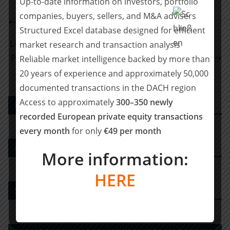
Up-to-date information on investors, portfolio
Mayer Brown berät Borromin beim Erwerb der
companies, buyers, sellers, and M&A advisers
EBERLE Controls GmbH
Structured Excel database designed for efficient
Lincoln International: AL-KO, a portfolio company of
market research and transaction analysis
Primepulse, has sold AL-KO Air Technology to Trane
Reliable market intelligence backed by more than
Technologies
20 years of experience and approximately 50,000
documented transactions in the DACH region
Access to approximately
300–350 newly
PE DEALS EUROPE
recorded European private equity transactions
every month
for only
€49 per month
M&A-Advisor
More information:
HERE
Strategy Consulting