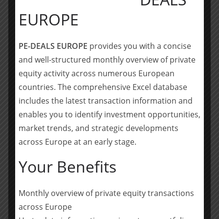
aufzubauen.
EUROPE
Ebner Stolz hat die Akquisition mit einem erfahrenen
Team aus Transaktionsspezialisten durch eine Financial
PE-DEALS EUROPE
provides you with a concise
und Tax Due Diligence unterstützt und die Käuferin zu
and well-structured monthly overview of private
den kommerziellen sowie steuerlichen Aspekten
equity activity across numerous European
umfassend beraten.
countries. The comprehensive Excel database
includes the latest transaction information and
Team Ebner Stolz: Dr. Nils Mengen, (Projektverantwortlicher
Partner, Financial Due Diligence), Thomas Herzogenrath
enables you to identify investment opportunities,
(Projektverantwortlicher Partner, Tax Due Diligence) sowie
market trends, and strategic developments
Fabio Ferrara (Projektleitung, Tax Due Diligence).
across Europe at an early stage.
Your Benefits
Teilen mit:
Teilen
Monthly overview of private equity transactions
across Europe