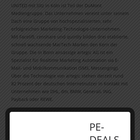
UNITED mit Sitz in Köln ist Teil der DuMont
Mediengruppe. Das Unternehmen vereint unter seinem
Dach eine Gruppe von hochspezialisierten, sehr
erfolgreichen Marketing-Technologie-Unternehmen.
Mit Facelift, censhare und quintly bilden drei etablierte,
schnell wachsende MarTech-Marken den Kern der
Gruppe. Die in Bonn ansässige artegic AG ist ein
Spezialist für Realtime Marketing Automation via E-
Mail- und Mobilkommunikation (SMS, Messenging).
Über die Technologie von artegic stehen derzeit rund
82 Prozent der deutschen Internetnutzer in Kontakt mit
Unternehmen wie DHL, dm, BMW, Generali, ING,
Payback oder REWE.
Mit dem Erwerb von artegic setzt UNITED seine
Strategie fort, ein Portfolio aus integrierten, dynamisch
PE-
wachsenden e-Unternehmen mit einzigartiger
DEALS
Positionierung in der globalen MarTech-Landschaft