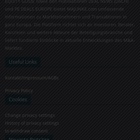
EQUITY GUIDE sowie den Publikationen DEAL NEWS (DACH)
und PE DEALS EUROPE bietet MAJUNKE.com umfassende
Informationen zu Marktteilnehmern und Transaktionen in
ganz Europa. Die Plattform richtet sich an Investoren, Berater,
Kanzleien und weitere Akteure der Beteiligungsbranche und
liefert fundierte Einblicke in aktuelle Entwicklungen des M&A-
Marktes.
Useful Links
Kontakt/Impressum/AGBs
Privacy Policy
Cookies
Change privacy settings
History of privacy settings
to withdraw consent
Neueste Beiträge