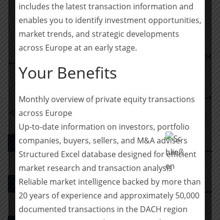
Teilen
includes the latest transaction information and
enables you to identify investment opportunities,
market trends, and strategic developments
across Europe at an early stage.
Nachfolgekontor berät Altmärker Solarstrom GmbH
Your Benefits
beim Verkauf an Avacon Natur GmbH
Clearwater International advises Viessmann Group
on the refinancing of the existing syndicated loan
Monthly overview of private equity transactions
agreement to support the ongoing energy transition
across Europe
Up-to-date information on investors, portfolio
companies, buyers, sellers, and M&A advisers
PE DEALS EUROPE
Structured Excel database designed for efficient
market research and transaction analysis
Reliable market intelligence backed by more than
M&A-Advisor
20 years of experience and approximately 50,000
documented transactions in the DACH region