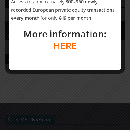
Access to approximately
300–350 newly
Strategy Consulting
recorded European private equity transactions
every month
for only
€49 per month
Tax Advisory Services and Financial / Deal
More information:
Advisory
HERE
Agency for Financial Investors
Über MAJUNKE.com