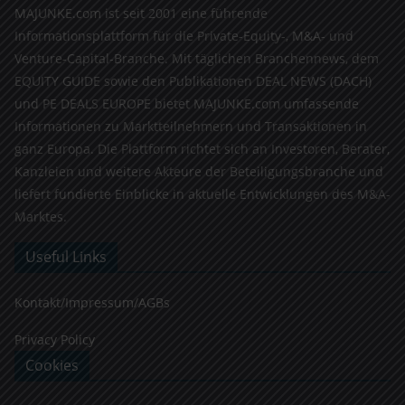
MAJUNKE.com ist seit 2001 eine führende
Informationsplattform für die Private-Equity-, M&A- und
Venture-Capital-Branche. Mit täglichen Branchennews, dem
EQUITY GUIDE sowie den Publikationen DEAL NEWS (DACH)
und PE DEALS EUROPE bietet MAJUNKE.com umfassende
Informationen zu Marktteilnehmern und Transaktionen in
ganz Europa. Die Plattform richtet sich an Investoren, Berater,
Kanzleien und weitere Akteure der Beteiligungsbranche und
liefert fundierte Einblicke in aktuelle Entwicklungen des M&A-
Marktes.
Useful Links
Kontakt/Impressum/AGBs
Privacy Policy
Cookies