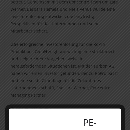
betreut. Gemeinsam mit dem Concentro Team um Lars
Werner, Barbara Hamela und Niels Venus wurde eine
Investorenlösung entwickelt, die langfristig
Perspektiven für das Unternehmen und seine
Mitarbeiter sichert.
„Die erfolgreiche Investorenlösung für die RoPro
Produktions GmbH zeigt, wie wichtig eine strukturierte
und zielgerichtete Vorgehensweise in
herausfordernden Situationen ist. Mit der Turbon AG
haben wir einen Investor gefunden, der zu RoPro passt
und eine solide Grundlage für die Zukunft des
Unternehmens schafft, “ so Lars Werner, Concentro
Managing Partner.
Projektteam Concentro:
Lars Werner (Managing Partner), Barbara Hamela
PE-
(Senior Consultant) und Niels Venus (Consultant)