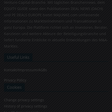
Venture-Capital-Branche. Mit täglichen Branchennews, dem
EQUITY GUIDE sowie den Publikationen DEAL NEWS (DACH)
und PE DEALS EUROPE bietet MAJUNKE.com umfassende
Informationen zu Marktteilnehmern und Transaktionen in
ganz Europa. Die Plattform richtet sich an Investoren, Berater,
Kanzleien und weitere Akteure der Beteiligungsbranche und
liefert fundierte Einblicke in aktuelle Entwicklungen des M&A-
Marktes.
Useful Links
Kontakt/Impressum/AGBs
Privacy Policy
Cookies
Change privacy settings
History of privacy settings