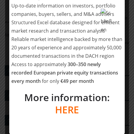
Up-to-date information on investors, portfolio
companies, buyers, sellers, and M&A advisers
Houlihan Lokey berät Axel Springer bei Verkauf von
Structured Excel database designed for efficient
finanzen.net an Inflexion
market research and transaction analysis
IonKraft sichert sich 3,5 Millionen Euro Finanzierung,
Reliable market intelligence backed by more than
um die Kreislaufwirtschaft im Verpackungsbereich
20 years of experience and approximately 50,000
voranzutreiben
documented transactions in the DACH region
Access to approximately
300–350 newly
PE DEALS EUROPE
recorded European private equity transactions
every month
for only
€49 per month
More information:
M&A-Advisor
HERE
Strategy Consulting