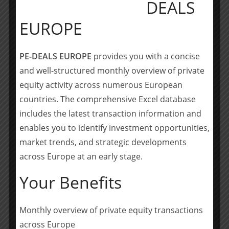
DEALS
_____________
EUROPE
Die
Concentro Management AG
ist eine
mittelstandsorientierte Beratungsgesellschaft mit den
PE-DEALS EUROPE
provides you with a concise
Schwerpunkten Transparenz
and well-structured monthly overview of private
(Unternehmensentwicklung), Transaktion (Corporate
equity activity across numerous European
Finance /M&ABeratung) und Turnaround. Mit über 45
countries. The comprehensive Excel database
Mitarbeitern an vier Standorten in Deutschland
arbeitet Concentro umsetzungs- und erfolgsorientiert.
includes the latest transaction information and
Ziel ist es, durch eine individuelle Beratungsleistung
enables you to identify investment opportunities,
Mehrwert für den Kunden zu generieren.
market trends, and strategic developments
across Europe at an early stage.
www.concentro.de
Your Benefits
Teilen mit:
Teilen
Monthly overview of private equity transactions
across Europe