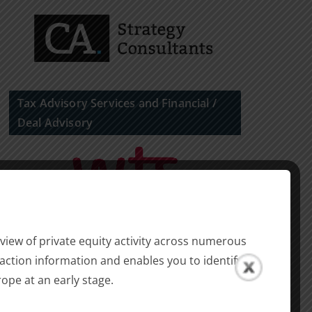
Tax Advisory Services and Financial /
Deal Advisory
Agency for Financial Investors
view of private equity activity across numerous
action information and enables you to identify
ope at an early stage.