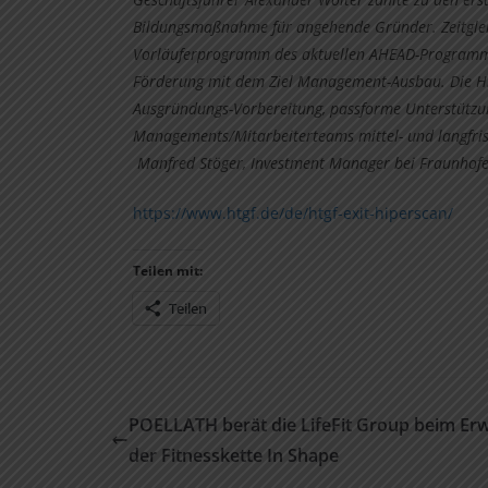
Bildungsmaßnahme für angehende Gründer. Zeitgle
Vorläuferprogramm des aktuellen AHEAD-Programms 
Förderung mit dem Ziel Management-Ausbau. Die Hiper
Ausgründungs-Vorbereitung, passforme Unterstützun
Managements/Mitarbeiterteams mittel- und langfrist
Manfred Stöger, Investment Manager bei Fraunhofe
https://www.htgf.de/de/htgf-exit-hiperscan/
Teilen mit:
Teilen
POELLATH berät die LifeFit Group beim Er
der Fitnesskette In Shape