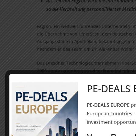
Als Teil von Fagron wird die internationa
so die Verbreitung personalisierter Mediz
Fagron, ein weltweit führendes Unternehmen im 
die Übernahme von HiperScan, dem deutschen Ma
Ausgangsstoffe in Apotheken, bekannt gegeben. 
nachdem er das Team um Dr. Alexander Wolter u
Das Dresdner Technologieunternehmen HiperScan 
2006 als Ausgründung aus dem Fraunhofer Insti
um innovative Analysesysteme für Apotheken u
PE-DEALS
Apo-Ident, das speziell für die Identifizierung v
Apotheken zum Einsatz kommt, hat sich HiperSc
erarbeitet und beschäftigt heute über 50 Mitarb
PE-DEALS EUROPE
pr
European countries. 
Fagron ist ein weltweit führendes Unternehmen
investment opportuni
individuellen Arzneimitteln, das sich darauf fo
Patient:innen in 35 Ländern der Welt mit person