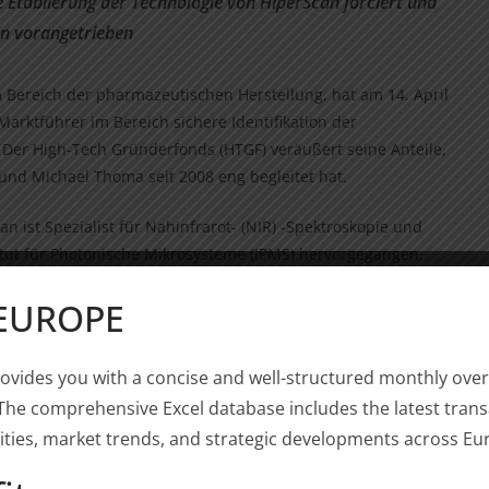
le Etablierung der Technologie von HiperScan forciert und
in vorangetrieben
Bereich der pharmazeutischen Herstellung, hat am 14. April
rktführer im Bereich sichere Identifikation der
Der High-Tech Gründerfonds (HTGF) veräußert seine Anteile,
nd Michael Thoma seit 2008 eng begleitet hat.
ist Spezialist für Nahinfrarot- (NIR) -Spektroskopie und
tut für Photonische Mikrosysteme (IPMS) hervorgegangen,
nd andere Branchen zu entwickeln. Mit dem Analysesystem
 EUROPE
on Ausgangsstoffen konzipiert ist und in über 5.500
an in diesem Segment die Marktführerschaft in Deutschland
eitende.
ovides you with a concise and well-structured monthly over
The comprehensive Excel database includes the latest trans
 im Bereich der pharmazeutischen Herstellung von
ties, market trends, and strategic developments across Eur
kussiert, Krankenhäuser, Apotheken, Kliniken und
alisierter Medizin zu versorgen. Das 1990 gegründete