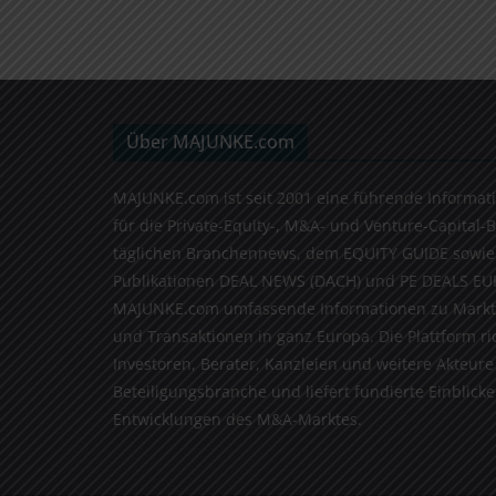
Über MAJUNKE.com
MAJUNKE.com ist seit 2001 eine führende Informat
für die Private-Equity-, M&A- und Venture-Capital-
täglichen Branchennews, dem EQUITY GUIDE sowie
Publikationen DEAL NEWS (DACH) und PE DEALS EU
MAJUNKE.com umfassende Informationen zu Markt
und Transaktionen in ganz Europa. Die Plattform ri
Investoren, Berater, Kanzleien und weitere Akteure
Beteiligungsbranche und liefert fundierte Einblicke 
Entwicklungen des M&A-Marktes.