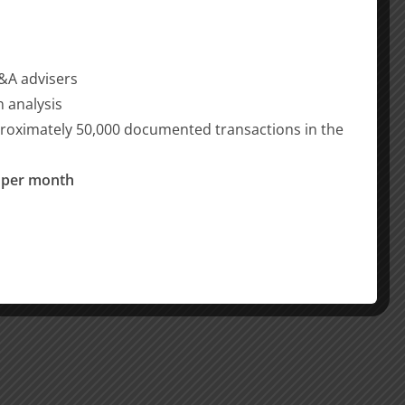
M&A advisers
n analysis
proximately 50,000 documented transactions in the
 per month