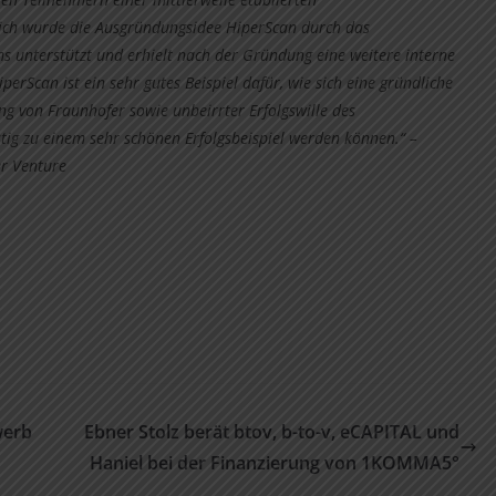
ich wurde die Ausgründungsidee HiperScan durch das
unterstützt und erhielt nach der Gründung eine weitere interne
Scan ist ein sehr gutes Beispiel dafür, wie sich eine gründliche
g von Fraunhofer sowie unbeirrter Erfolgswille des
ig zu einem sehr schönen Erfolgsbeispiel werden können.“ –
r Venture
werb
Ebner Stolz berät btov, b-to-v, eCAPITAL und
Haniel bei der Finanzierung von 1KOMMA5°