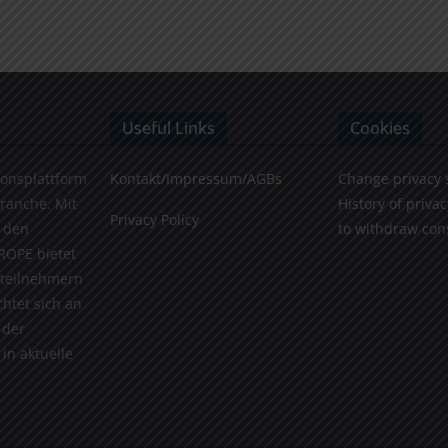
Useful Links
Cookies
ionsplattform
Kontakt/Impressum/AGBs
Change privacy 
Branche. Mit
History of privac
Privacy Policy
 den
to withdraw con
ROPE bietet
teilnehmern
chtet sich an
 der
in aktuelle