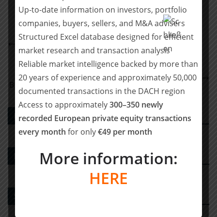
Up-to-date information on investors, portfolio
companies, buyers, sellers, and M&A advisers
wedi wird Teil der ARDEX Gruppe – Metzler
Structured Excel database designed for efficient
Corporate Finance hat wedi exklusiv als M&A-
market research and transaction analysis
Berater unterstützt
Reliable market intelligence backed by more than
Ehemaliger PwC Corporate Finance Partner Julian
20 years of experience and approximately 50,000
Brown wird neuer CEO von Clearwater International
documented transactions in the DACH region
Access to approximately
300–350 newly
PE DEALS EUROPE
recorded European private equity transactions
every month
for only
€49 per month
More information:
M&A-Beratungshaus
HERE
Strategy Consulting