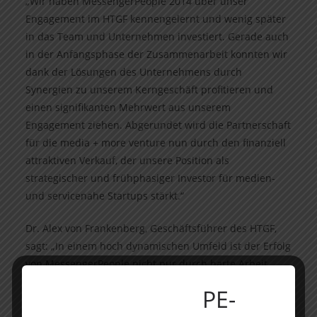
„Wir haben MessengerPeople 2014 über unser
Engagement im HTGF kennengelernt und wenig später
in das Team und Unternehmen investiert. Gerade auch
in der Anfangsphase der Zusammenarbeit konnten wir
dank der Lösungen des Unternehmens durch
Synergien zu unserem Kerngeschäft profitieren und
einen signifikanten Mehrwert aus unserem
Engagement ziehen. Abgerundet wird die Partnerschaft
für die media + more venture nun durch den finanziell
attraktiven Verkauf, der unsere Position als
strategischer und frühphasiger Investor für medien-
und servicenahe Startups stärkt.“
Dr. Alex von Frankenberg, Geschäftsführer des HTGF,
sagt: „In einem hoch dynamischen Umfeld ist der Erfolg
von MessengerPeople nicht nur durch harte Arbeit,
sondern auch durch mutige Pivots, mindestens drei
PE-
radikalen Richtungsänderungen, entstanden“, und
ergänzt: „Es ist ebenfalls ein sehr gutes Beispiel, wie