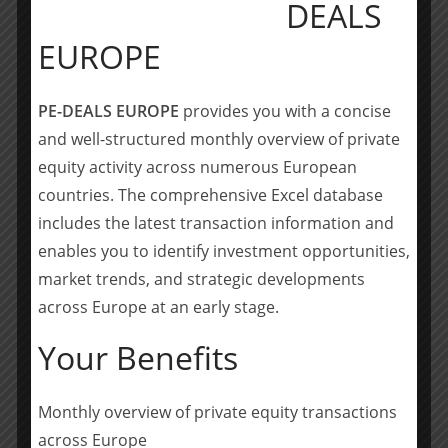
DEALS
unsere Fondsinvestoren durch Kooperationen und Co-
EUROPE
Investments für ihr Unternehmen Mehrwert
generieren. media & more Ventures konnte aus der
Zusammenarbeit mit MessengerPeople eine finanzielle
PE-DEALS EUROPE
provides you with a concise
und inhaltliche Rendite für das operative Geschäft der
and well-structured monthly overview of private
Verlage erzielen und hat nun die Möglichkeit als
equity activity across numerous European
Shareholder von Sinch den Weg der Unternehmen
countries. The comprehensive Excel database
weiter zu begleiten.“
includes the latest transaction information and
Der Abschluss der Transaktion wird für das vierte
enables you to identify investment opportunities,
Quartal 2021 erwartet.
market trends, and strategic developments
across Europe at an early stage.
(
Quelle
)
Your Benefits
Teilen mit:
Teilen
Monthly overview of private equity transactions
across Europe