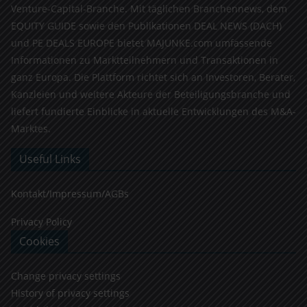
Venture-Capital-Branche. Mit täglichen Branchennews, dem
EQUITY GUIDE sowie den Publikationen DEAL NEWS (DACH)
und PE DEALS EUROPE bietet MAJUNKE.com umfassende
Informationen zu Marktteilnehmern und Transaktionen in
ganz Europa. Die Plattform richtet sich an Investoren, Berater,
Kanzleien und weitere Akteure der Beteiligungsbranche und
liefert fundierte Einblicke in aktuelle Entwicklungen des M&A-
Marktes.
Useful Links
Kontakt/Impressum/AGBs
Privacy Policy
Cookies
Change privacy settings
History of privacy settings