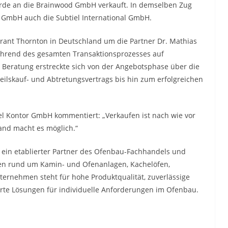
urde an die Brainwood GmbH verkauft. In demselben Zug
or GmbH auch die Subtiel International GmbH.
rant Thornton in Deutschland um die Partner Dr. Mathias
während des gesamten Transaktionsprozesses auf
e Beratung erstreckte sich von der Angebotsphase über die
eilskauf- und Abtretungsvertrags bis hin zum erfolgreichen
iel Kontor GmbH kommentiert: „Verkaufen ist nach wie vor
and macht es möglich.“
n ein etablierter Partner des Ofenbau-Fachhandels und
kten rund um Kamin- und Ofenanlagen, Kachelöfen,
ernehmen steht für hohe Produktqualität, zuverlässige
erte Lösungen für individuelle Anforderungen im Ofenbau.