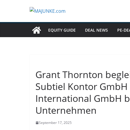
Zum
Inhalt
springen
EQUITY GUIDE
DEAL NEWS
PE-DE
Grant Thornton beglei
Subtiel Kontor GmbH 
International GmbH b
Unternehmen
September 17, 2025