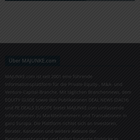
Über MAJUNKE.com
MAJUNKE.com ist seit 2001 eine führende
Informationsplattform für die Private-Equity-, M&A- und
Venture-Capital-Branche. Mit täglichen Branchennews, dem
EQUITY GUIDE sowie den Publikationen DEAL NEWS (DACH)
und PE DEALS EUROPE bietet MAJUNKE.com umfassende
Informationen zu Marktteilnehmern und Transaktionen in
ganz Europa. Die Plattform richtet sich an Investoren,
Berater, Kanzleien und weitere Akteure der
Beteiligungsbranche und liefert fundierte Einblicke in