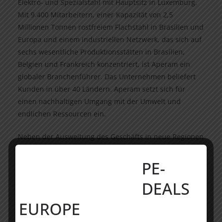
Elektro- und Spezialstahl mit Hauptsitz in Luxemburg.
Mit 9.400 Mitarbeitern, einer Kapazität von 2,5
Millionen Tonnen rostfreiem Flachstahl in Brasilien und
Europa und einem industriellen Netzwerk, das sich auf
sechs wesentliche Produktionsstätten in Brasilien,
Belgien und Frankreich konzentriert, ist Aperam ein
globaler Branchenführer. Das Unternehmen beliefert
Kunden in über 40 Ländern. Aperam setzt sich für
einen nachhaltigen Umgang mit der Umwelt und
endlichen Ressourcen ein.
Neben der Ausweitung des Geschäfts in neue Regionen
und Branchen will Aperam durch die Akquisition die
Kreislaufwirtschaft stärken und seine Umweltbilanz
PE-
weiter verbessern.
DEALS
________________
EUROPE
Über Haniel