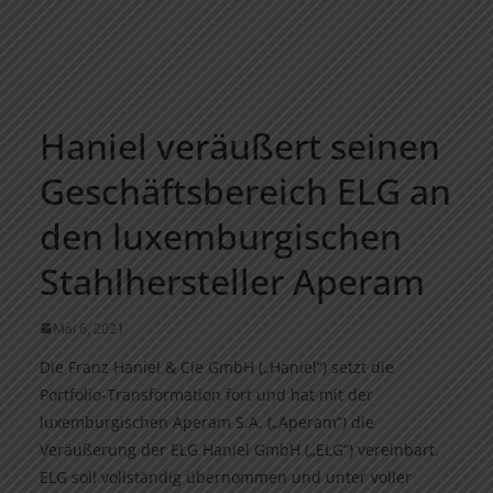
Haniel veräußert seinen
Geschäftsbereich ELG an
den luxemburgischen
Stahlhersteller Aperam
Mai 6, 2021
Die Franz Haniel & Cie GmbH („Haniel“) setzt die
Portfolio-Transformation fort und hat mit der
luxemburgischen Aperam S.A. („Aperam“) die
Veräußerung der ELG Haniel GmbH („ELG“) vereinbart.
ELG soll vollständig übernommen und unter voller