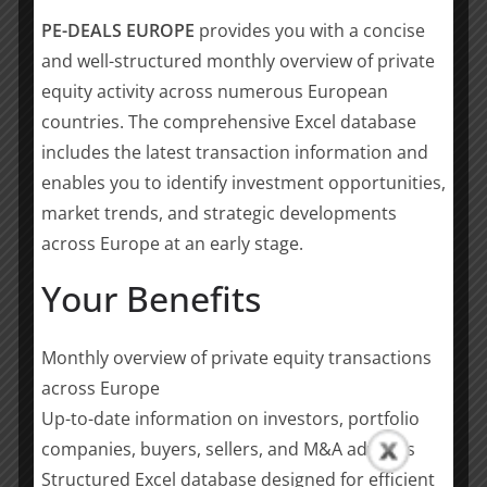
Die Franz Haniel & Cie. GmbH befindet sich zu 100
PE-DEALS EUROPE
provides you with a concise
Prozent in Familienbesitz und ist seit der Gründung des
and well-structured monthly overview of private
Unternehmens 1756 in Duisburg beheimatet. Sie führt
equity activity across numerous European
ein Portfolio eigenständiger Unternehmen, mit dem
countries. The comprehensive Excel database
Ziel, alle Investitionen „enkelfähig“ zu machen und
includes the latest transaction information and
Wert für Generationen zu schaffen. Dazu verfolgt
enables you to identify investment opportunities,
Haniel eine fokussierte Investmentstrategie entlang der
drei Säulen „People. Planet. Progress“, die eine
market trends, and strategic developments
konsequente Ausrichtung an Nachhaltigkeitskriterien
across Europe at an early stage.
mit klarer Performance-Orientierung kombiniert. Die
Your Benefits
Portfoliounternehmen werden auf Basis eines
gemeinsamen Führungsmodells – des Haniel Operating
Way (HOW) – gesteuert und teilen eine
Monthly overview of private equity transactions
leistungsorientierte Kultur. Derzeit umfasst das Haniel-
across Europe
Portfolio acht Geschäftsbereiche: BauWatch,
Up-to-date information on investors, portfolio
BekaertDeslee, CWS, ELG, EMMA, Optimar, ROVEMA
companies, buyers, sellers, and M&A advisers
und TAKKT. Dazu kommt eine Finanzbeteiligung an
Structured Excel database designed for efficient
CECONOMY.
www.haniel.de