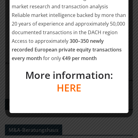
market research and transaction analysis
Reliable market intelligence backed by more than
Teilen mit:
20 years of experience and approximately 50,000
Teilen
documented transactions in the DACH region
Access to approximately
300–350 newly
recorded European private equity transactions
every month
for only
€49 per month
Ebner Stolz berät die Retromotion GmbH bei
Growth-Finanzierungsrunde
More information:
SKW Schwarz berät Gesellschafter von Userlike
HERE
beim Verkauf von Geschäftsanteilen an Lime
PE DEALS EUROPE
M&A-Beratungshaus