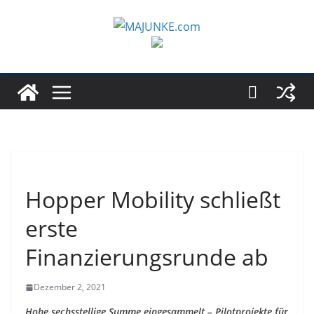
Zum
Inhalt
springen
Hopper Mobility schließt
erste
Finanzierungsrunde ab
Dezember 2, 2021
Hohe sechsstellige Summe eingesammelt – Pilotprojekte für