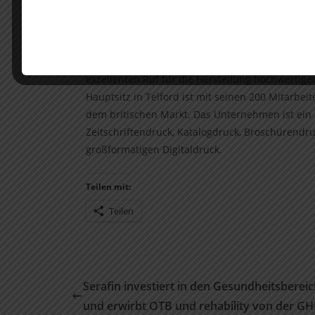
und Wachstumsstrategien.
Über Precision Colour Printing
Precision Colour Printing ist ein führendes B2
exzellenten Ruf für die Herstellung hochwerti
Hauptsitz in Telford ist mit seinen 200 Mitarbei
dem britischen Markt. Das Unternehmen ist ein 
Zeitschriftendruck, Katalogdruck, Broschürendru
großformatigen Digitaldruck.
Teilen mit:
Teilen
Serafin investiert in den Gesundheitsberei
und erwirbt OTB und rehability von der G