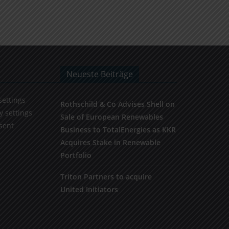
Neueste Beiträge
settings
Rothschild & Co Advises Shell on
y settings
Sale of European Renewables
sent
Business to TotalEnergies as KKR
Acquires Stake in Renewable
Portfolio
Triton Partners to acquire
United Initiators