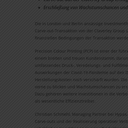
Erschließung von Wachstumschancen und U
Die in London und Berlin ansässige Investmentf
Carve-out-Transaktion von der Claverley Group 
finanziellen Bedingungen der Transaktion werd
Precision Colour Printing (PCP) ist einer der fü
einem breiten und treuen Kundenstamm, darunte
umfassendes Druck-, Veredelungs- und Fulfillme
Auswirkungen der Covid-19-Pandemie auf den Dr
Herstellungskosten noch verschärft wurden. Di
vorne zu blicken und Wachstumschancen zu ersc
Dazu gehören weitere Investitionen in die Verb
als wesentliche Effizienztreiber.
Christian Schmehl, Managing Partner bei Hypax
Carve-outs und der Realisierung operativer Verb