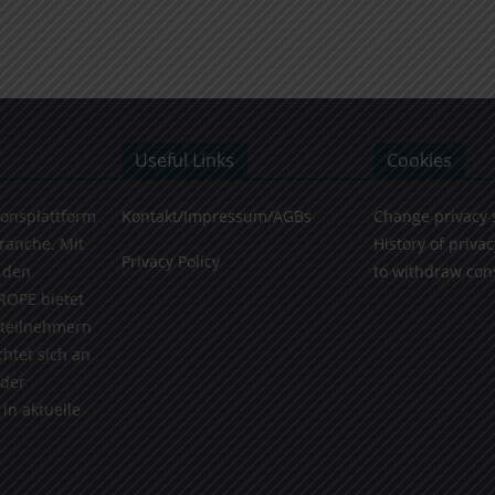
Useful Links
Cookies
ionsplattform
Kontakt/Impressum/AGBs
Change privacy 
Branche. Mit
History of privac
Privacy Policy
 den
to withdraw con
ROPE bietet
teilnehmern
chtet sich an
 der
in aktuelle