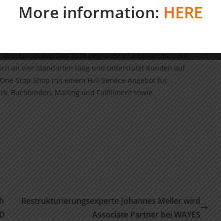
More information:
HERE
B-Unternehmen im Bereich gewerblicher Druck mit einem
ger Druckprodukte. Das 1979 gegründete Unternehmen mit
tern an vier Standorten tätig und unterstützt Kunden auf
One-Stop-Shop mit einem Full-Service-Angebot für
ck, Buchbinden, Mailing und Fulfillment sowie
ch
Restrukturierungsexperte Johannes Meller wird
HD
Associate Partner bei WAYES