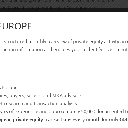
apazitäten und gestützt auf seinen ausgezeichneten Ruf bei
gen Konsolidierung der britischen Druckindustrie
erschaft mit PCP und darauf, die Entwicklung als führender
zusetzen.“
 EUROPE
p übernommen, einer Mediengruppe mit Sitz in den
ll-structured monthly overview of private equity activity 
hat sich die Claverley Group entschieden, sich auf ihre
saction information and enables you to identify investment
 zu veräußern. Die Claverley Group wird weiterhin ein
ss Europe
t mit Sitz in Berlin und London, die sich auf die
ies, buyers, sellers, and M&A advisers
lständischen Unternehmen spezialisiert hat, bei denen
et research and transaction analysis
rt geschaffen werden kann. Mit operativen Wurzeln
years of experience and approximately 50,000 documented t
gementteams dabei, Übergangsherausforderungen zu
u meistern. Die geschäftsführenden Gesellschafter
pean private equity transactions every month
for only
€49
der Durchführung komplexer Transaktionen, Turnarounds