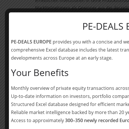
erheblichen Investitionen in seine Produktionsk
Marktteilnehmern als Gewinner aus der derzeiti
hervorgehen kann. Wir freuen uns auf die Partn
B2B-Anbieter im gewerblichen Druckbereich fort
PE-DEALS
Das Unternehmen wurde von der Claverley Grou
PE-DEALS EUROPE
provides you with a concise and we
Midlands. Nach einer strategischen Überprüfung 
comprehensive Excel database includes the latest tran
Kerngeschäftsaktivitäten zu fokussieren und PCP
wichtiger Kunde des Unternehmens bleiben.
developments across Europe at an early stage.
Your Benefits
_______________
Über Hypax
Monthly overview of private equity transactions acro
Hypax ist eine unabhängige Investmentgesellschaf
Up-to-date information on investors, portfolio compan
Übernahme von Konzernrandbereichen und mitte
Structured Excel database designed for efficient mark
durch Wachstum und operative Verbesserung We
Reliable market intelligence backed by more than 20 
unterstützt Hypax Unternehmen und ihre Mana
überwinden und transformative Veränderungen z
Access to approximately
300–350 newly recorded Euro
verfügen über mehr als 25 Jahre Erfahrung in 