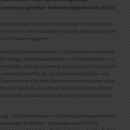
msetzung operativer Verbesserungspotenziale als Ziel
irma Hypax hat Precision Colour Printing im Rahmen einer
übernommen. Die Transaktion ist bereits abgeschlossen; die
en nicht bekannt gegeben.
hrenden B2B-Druckdienstleister in Großbritannien und bietet
r Verlage, Touristikunternehmen und Markenartikler, ein
nt-Portfolio. Wie die gesamte Branche ist auch PCP von den
uckmarkt betroffen, die durch steigenden Energie- und
e Transaktion wird es dem Unternehmen ermöglichen, nach
hließen sowie die Operational Excellence voranzutreiben.
esserung der Produktionsabläufe und der Energieeffizienz
, sagt: „PCP wird von unserer Erfahrung im Management von
esserungen profitieren. Wir glauben, dass PCP mit