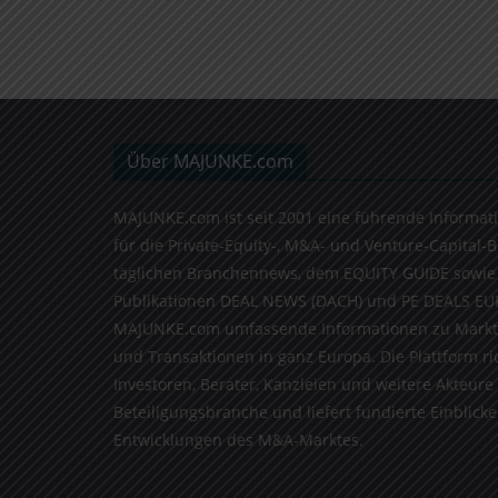
Über MAJUNKE.com
MAJUNKE.com ist seit 2001 eine führende Informat
für die Private-Equity-, M&A- und Venture-Capital-
täglichen Branchennews, dem EQUITY GUIDE sowie
Publikationen DEAL NEWS (DACH) und PE DEALS EU
MAJUNKE.com umfassende Informationen zu Markt
und Transaktionen in ganz Europa. Die Plattform ri
Investoren, Berater, Kanzleien und weitere Akteure
Beteiligungsbranche und liefert fundierte Einblicke 
Entwicklungen des M&A-Marktes.