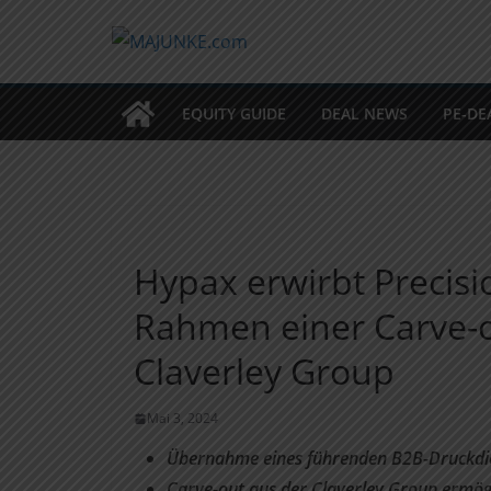
Zum
Inhalt
springen
EQUITY GUIDE
DEAL NEWS
PE-DE
Hypax erwirbt Precisi
Rahmen einer Carve-o
Claverley Group
Mai 3, 2024
Übernahme eines führenden B2B-Druckdien
Carve-out aus der Claverley Group ermögl