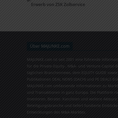
Erwerb von ZSK Zollservice
Über MAJUNKE.com
MAJUNKE.com ist seit 2001 eine führende Informat
für die Private-Equity-, M&A- und Venture-Capital-
täglichen Branchennews, dem EQUITY GUIDE sowie
Publikationen DEAL NEWS (DACH) und PE DEALS EU
MAJUNKE.com umfassende Informationen zu Markt
und Transaktionen in ganz Europa. Die Plattform ri
Investoren, Berater, Kanzleien und weitere Akteure
Beteiligungsbranche und liefert fundierte Einblicke 
Entwicklungen des M&A-Marktes.