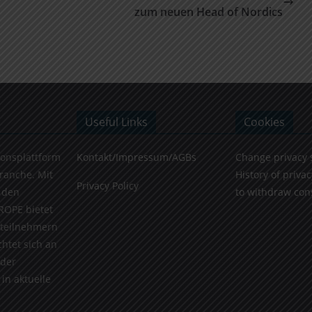
zum neuen Head of Nordics
Useful Links
Cookies
ionsplattform
Kontakt/Impressum/AGBs
Change privacy 
Branche. Mit
History of privac
Privacy Policy
 den
to withdraw con
ROPE bietet
teilnehmern
chtet sich an
 der
in aktuelle