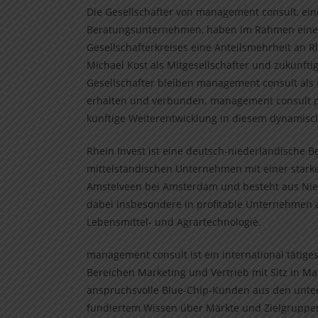
Die Gesellschafter von management consult, e
Beratungsunternehmen, haben im Rahmen eine
Gesellschafterkreises eine Anteilsmehrheit an Rhe
Michael Kost als Mitgesellschafter und zukünft
Gesellschafter bleiben management consult als G
erhalten und verbunden. management consult posi
künftige Weiterentwicklung in diesem dynamis
Rhein Invest ist eine deutsch-niederländische Bet
mittelständischen Unternehmen mit einer starken
Amstelveen bei Amsterdam und besteht aus Nied
dabei insbesondere in profitable Unternehmen a
Lebensmittel- und Agrartechnologie.
management consult ist ein international tätige
Bereichen Marketing und Vertrieb mit Sitz in M
anspruchsvolle Blue-Chip-Kunden aus den unter
fundiertem Wissen über Märkte und Zielgruppen