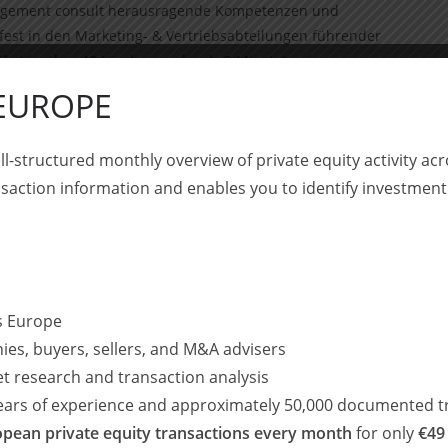
nagement consult herausragende Kompetenzen und
 fest in den Marketing- & Vertriebsabteilungen führender
t in über 40 Ländern mehr als 2 Mio. Interviews p.a.
 EUROPE
 Unternehmen in verantwortungsvolle Hände kommt und von
eschäftsführerkollegen in eine erfolgreiche Zukunft
ll-structured monthly overview of private equity activity 
 wir ein Höchstmaß an Kontinuität für unsere Kunden und
saction information and enables you to identify investment
s für ihre weitere Entwicklung“, erklärt Dr. Jürgen Eisele.
nelle Beratung und den unermüdlichen Einsatz, die diese
cht haben“.
hlagenen Erfolgspfades gemeinsam mit unserem neuen
ss Europe
icklungsmöglichkeiten in unserem Marktumfeld zu nutzen.
ies, buyers, sellers, and M&A advisers
iterhin treu bleiben: maßgeschneiderte Marktforschungs-
et research and transaction analysis
l und mit einem top Preis-Leistungs-Verhältnis“, ergänzen
years of experience and approximately 50,000 documented t
pean private equity transactions every month
for only
€49