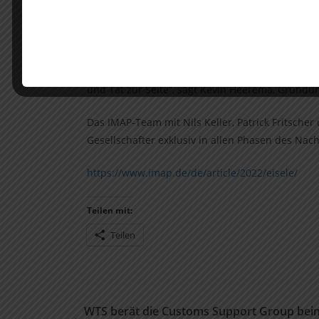
„Mit management consult erwerben wir ein füh
Wertschöpfung und etablierten Kundenbeziehung
überzeugt, dass management consult eine ideale
Unternehmen gemeinsam mit dem Management au
strategischen Maßnahmen, wie z.B. anorganis
und Tat zur Seite“, sagt Kevin Heerema, Gründu
Das IMAP-Team mit Nils Keller, Patrick Fritsch
Gesellschafter exklusiv in allen Phasen des Nac
https://www.imap.de/de/article/2022/eisele/
Teilen mit:
Teilen
WTS berät die Customs Support Group bei