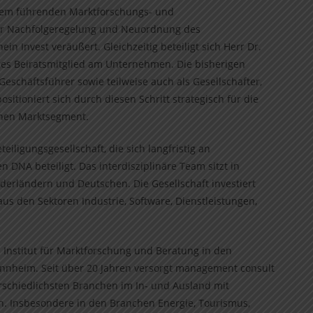
inem führenden Marktforschungs- und
r Nachfolgeregelung und Neuordnung des
in Invest veräußert. Gleichzeitig beteiligt sich Herr Dr.
iges Beiratsmitglied am Unternehmen. Die bisherigen
eschäftsführer sowie teilweise auch als Gesellschafter,
tioniert sich durch diesen Schritt strategisch für die
chen Marktsegment.
eiligungsgesellschaft, die sich langfristig an
 DNA beteiligt. Das interdisziplinäre Team sitzt in
erländern und Deutschen. Die Gesellschaft investiert
us den Sektoren Industrie, Software, Dienstleistungen,
s Institut für Marktforschung und Beratung in den
annheim. Seit über 20 Jahren versorgt management consult
schiedlichsten Branchen im In- und Ausland mit
. Insbesondere in den Branchen Energie, Tourismus,