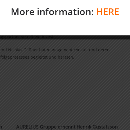
rendes Marktforschungsinstitut mit einem hohen Grad an
en in einem sich konsolidierenden Markt. Wir sind davon
More information:
HERE
 Plattform für weiteres Wachstum darstellt und wir das
f die nächste Stufe heben können. Insbesondere bei
chem Wachstum, stehen wir dem Management Team mit Rat
ngspartner von Rhein Invest.
er und Nicolas Geßner hat management consult und deren
hfolgeprozesses begleitet und beraten.
m
AURELIUS Gruppe ernennt Henrik Gustafsson