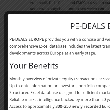
Automobil, Tech, Retail und FMCG hat sich ma
Referenzen aufgebaut und ist seit vielen Jahren
Unternehmen verankert. management consult führ
durch.
PE-DEALS
„Ich freue mich, dass das von mir gegründete
Rhein Invest gemeinsam mit meinen bisherigen G
PE-DEALS EUROPE
provides you with a concise and we
geführt wird. Mit diesem Schritt gewährleisten
comprehensive Excel database includes the latest tran
bieten allen Mitarbeitern eine herausragende Basi
developments across Europe at an early stage.
Und weiter: „Wir danken IMAP für die professio
Your Benefits
zukunftsfähige Lösung mit Rhein Invest ermögli
„Wir freuen uns, die Fortführung des eingesc
Monthly overview of private equity transactions acro
Partner umzusetzen und die strategischen Entw
Up-to-date information on investors, portfolio compan
Dabei werden wir unseren Erfolgsprinzipien we
Structured Excel database designed for efficient mark
und Beratungslösungen in höchster Qualität, agi
Markus Mayer, Hannes Wölfer und Stefan Seng.
Reliable market intelligence backed by more than 20 
Access to approximately
300–350 newly recorded Euro