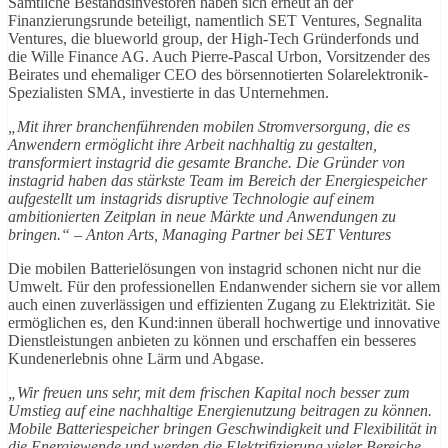
Sämtliche Bestandsinvestoren haben sich erneut an der
Finanzierungsrunde beteiligt, namentlich SET Ventures, Segnalita
Ventures, die blueworld group, der High-Tech Gründerfonds und
die Wille Finance AG. Auch Pierre-Pascal Urbon, Vorsitzender des
Beirates und ehemaliger CEO des börsennotierten Solarelektronik-
Spezialisten SMA, investierte in das Unternehmen.
„Mit ihrer branchenführenden mobilen Stromversorgung, die es
Anwendern ermöglicht ihre Arbeit nachhaltig zu gestalten,
transformiert instagrid die gesamte Branche. Die Gründer von
instagrid haben das stärkste Team im Bereich der Energiespeicher
aufgestellt um instagrids disruptive Technologie auf einem
ambitionierten Zeitplan in neue Märkte und Anwendungen zu
bringen.“ – Anton Arts, Managing Partner bei SET Ventures
Die mobilen Batterielösungen von instagrid schonen nicht nur die
Umwelt. Für den professionellen Endanwender sichern sie vor allem
auch einen zuverlässigen und effizienten Zugang zu Elektrizität. Sie
ermöglichen es, den Kund:innen überall hochwertige und innovative
Dienstleistungen anbieten zu können und erschaffen ein besseres
Kundenerlebnis ohne Lärm und Abgase.
„Wir freuen uns sehr, mit dem frischen Kapital noch besser zum
Umstieg auf eine nachhaltige Energienutzung beitragen zu können.
Mobile Batteriespeicher bringen Geschwindigkeit und Flexibilität in
die Energiewende und werden die Elektrifizierung vieler Bereiche