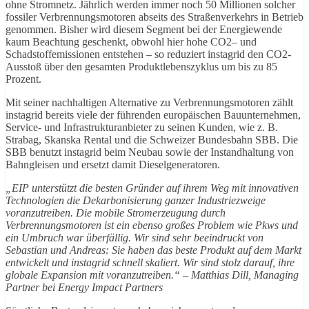
ohne Stromnetz. Jährlich werden immer noch 50 Millionen solcher
fossiler Verbrennungsmotoren abseits des Straßenverkehrs in Betrieb
genommen. Bisher wird diesem Segment bei der Energiewende
kaum Beachtung geschenkt, obwohl hier hohe CO2– und
Schadstoffemissionen entstehen – so reduziert instagrid den CO2-
Ausstoß über den gesamten Produktlebenszyklus um bis zu 85
Prozent.
Mit seiner nachhaltigen Alternative zu Verbrennungsmotoren zählt
instagrid bereits viele der führenden europäischen Bauunternehmen,
Service- und Infrastrukturanbieter zu seinen Kunden, wie z. B.
Strabag, Skanska Rental und die Schweizer Bundesbahn SBB. Die
SBB benutzt instagrid beim Neubau sowie der Instandhaltung von
Bahngleisen und ersetzt damit Dieselgeneratoren.
„EIP unterstützt die besten Gründer auf ihrem Weg mit innovativen
Technologien die Dekarbonisierung ganzer Industriezweige
voranzutreiben. Die mobile Stromerzeugung durch
Verbrennungsmotoren ist ein ebenso großes Problem wie Pkws und
ein Umbruch war überfällig. Wir sind sehr beeindruckt von
Sebastian und Andreas: Sie haben das beste Produkt auf dem Markt
entwickelt und instagrid schnell skaliert. Wir sind stolz darauf, ihre
globale Expansion mit voranzutreiben.“ – Matthias Dill, Managing
Partner bei Energy Impact Partners