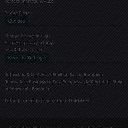
Kontakt/Impressum/AGBs
Privacy Policy
Cookies
Change privacy settings
History of privacy settings
to withdraw consent
Neueste Beiträge
Rothschild & Co Advises Shell on Sale of European
Renewables Business to TotalEnergies as KKR Acquires Stake
in Renewable Portfolio
Triton Partners to acquire United Initiators