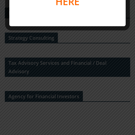
HERE
M&A-Beratungshaus
Strategy Consulting
Tax Advisory Services and Financial / Deal
Advisory
Agency for Financial Investors