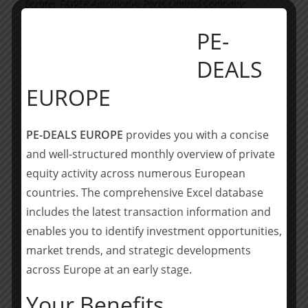
Berater FAWER Automotive Parts Limited Company:
PE-
KWM Frankfurt:
Dr. Sandra Link, Hui Zhao, Dr. Tilmann Becker, Dr.
DEALS
Xianrui Wang, Dr. Katrin Thoma, Heling Zhang (alle
Corporate/M&A), Markus Hill (Tax), Daniel Ehret
EUROPE
(Finance), Dr. Johannes Reitzel (Employment)
PE-DEALS EUROPE
provides you with a concise
KWM Peking:
and well-structured monthly overview of private
WANG Kaiding, WEI Dongjing, MENG Fanqing (all
Corporate/M&A), ZENG Tao, LI Jia, WANG Dan, JIANG
equity activity across numerous European
Xuhua, LIN Yiyang (all PE/VC), LIU Cheng, BI Yun (both
countries. The comprehensive Excel database
Anti-trust)
includes the latest transaction information and
enables you to identify investment opportunities,
________________
market trends, and strategic developments
Erfahren Sie mehr über ausgewählte Transaktionen
across Europe at an early stage.
unseres deutschen KWM Teams. Besuchen Sie den
Your Benefits
KWM Deals Hub:
kwm.deals/de