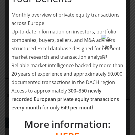
Monthly overview of private equity transactions
across Europe
Teilen mit:
Up-to-date information on investors, portfolio
Teilen
companies, buyers, sellers, and M&A advisers
Structured Excel database designed for efficient
market research and transaction analysis
Reliable market intelligence backed by more than
Hansefit erwirbt die Fitbase GmbH – Waterland
20 years of experience and approximately 50,000
Portfolio-Unternehmen stärkt Angebotspalette und
documented transactions in the DACH region
digitale Plattform
Access to approximately
300–350 newly
axanta: BHKL Schlammentwässerung e. K. hat einen
recorded European private equity transactions
Nachfolger gefunden
every month
for only
€49 per month
More information:
PE DEALS EUROPE