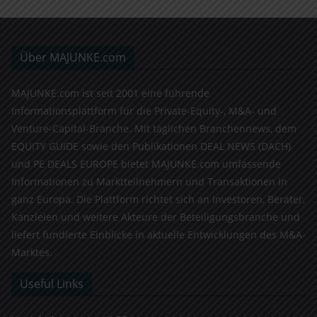
Über MAJUNKE.com
MAJUNKE.com ist seit 2001 eine führende
Informationsplattform für die Private-Equity-, M&A- und
Venture-Capital-Branche. Mit täglichen Branchennews, dem
EQUITY GUIDE sowie den Publikationen DEAL NEWS (DACH)
und PE DEALS EUROPE bietet MAJUNKE.com umfassende
Informationen zu Marktteilnehmern und Transaktionen in
ganz Europa. Die Plattform richtet sich an Investoren, Berater,
Kanzleien und weitere Akteure der Beteiligungsbranche und
liefert fundierte Einblicke in aktuelle Entwicklungen des M&A-
Marktes.
Useful Links