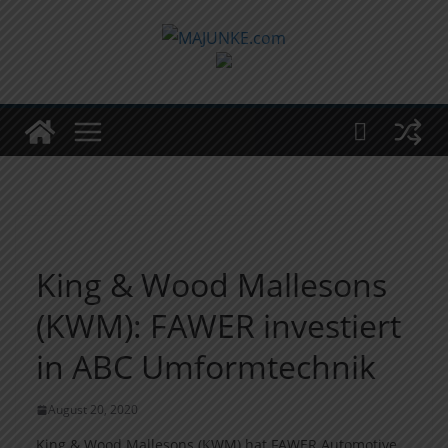
Zum
Inhalt
springen
King & Wood Mallesons
(KWM): FAWER investiert
in ABC Umformtechnik
August 20, 2020
King & Wood Mallesons (KWM) hat FAWER Automotive