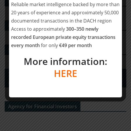
PE DEALS EUROPE
Reliable market intelligence backed by more than
20 years of experience and approximately 50,000
documented transactions in the DACH region
M&A-Beratungshaus
Access to approximately
300–350 newly
recorded European private equity transactions
every month
for only
€49 per month
Strategy Consulting
More information:
HERE
Tax Advisory Services and Financial / Deal
Advisory
Agency for Financial Investors