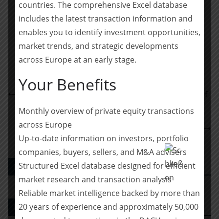
countries. The comprehensive Excel database
Teilen mit:
includes the latest transaction information and
Teilen
enables you to identify investment opportunities,
market trends, and strategic developments
across Europe at an early stage.
Your Benefits
Sattler & Partner AG berät die Gesellschafterin der
häussermann-Gruppe beim mehrheitlichen Verkauf
an AUCTUS Capital Partners
Monthly overview of private equity transactions
OMMAX advised Crédit Mutuel Equity on the
across Europe
successful investment in expondo GmbH
Up-to-date information on investors, portfolio
companies, buyers, sellers, and M&A advisers
Structured Excel database designed for efficient
PE DEALS EUROPE
market research and transaction analysis
Reliable market intelligence backed by more than
20 years of experience and approximately 50,000
M&A-Advisor