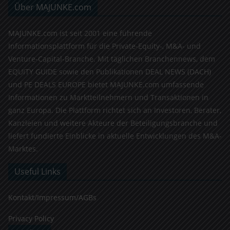
Über MAJUNKE.com
MAJUNKE.com ist seit 2001 eine führende
Informationsplattform für die Private-Equity-, M&A- und
Venture-Capital-Branche. Mit täglichen Branchennews, dem
EQUITY GUIDE sowie den Publikationen DEAL NEWS (DACH)
und PE DEALS EUROPE bietet MAJUNKE.com umfassende
Informationen zu Marktteilnehmern und Transaktionen in
ganz Europa. Die Plattform richtet sich an Investoren, Berater,
Kanzleien und weitere Akteure der Beteiligungsbranche und
liefert fundierte Einblicke in aktuelle Entwicklungen des M&A-
Marktes.
Useful Links
Kontakt/Impressum/AGBs
Privacy Policy