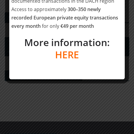
documented transactions in the DACH region
Access to approximately
300–350 newly
recorded European private equity transactions
Strategy Consulting
every month
for only
€49 per month
More information:
Tax Advisory Services and Financial / Deal
Advisory
HERE
Agency for Financial Investors