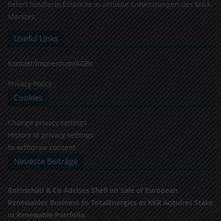
liefert fundierte Einblicke in aktuelle Entwicklungen des M&A-
Marktes.
Useful Links
Kontakt/Impressum/AGBs
Privacy Policy
Cookies
Change privacy settings
History of privacy settings
to withdraw consent
Neueste Beiträge
Rothschild & Co Advises Shell on Sale of European
Renewables Business to TotalEnergies as KKR Acquires Stake
in Renewable Portfolio