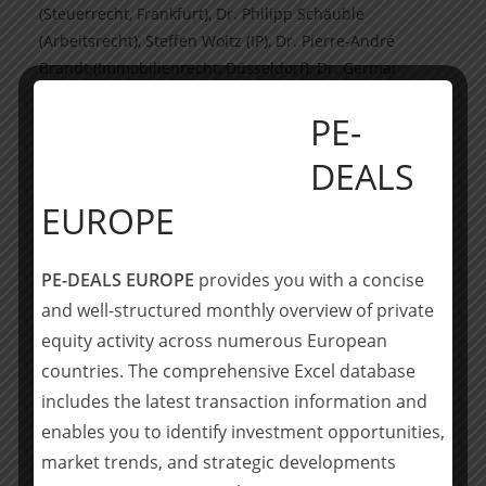
(Steuerrecht, Frankfurt), Dr. Philipp Schäuble
(Arbeitsrecht), Steffen Woitz (IP), Dr. Pierre-André
Brandt (Immobilienrecht, Düsseldorf), Dr. Germar
Enders (Counsel, Corporate/M&A), Jana Grieb (Counsel,
PE-
Regulatory), Dr. Deniz Tschammler (Counsel,
Healthcare), Marcus Fischer (Counsel, Steuerrecht,
DEALS
Frankfurt); Associates: Sylvia Petereit-Kemter
(Healthcare), Dr. Robert Feind, LL.M., Carolina Erb (Köln;
EUROPE
beide Corporate/M&A), Franziska Leubner
(Arbeitsrecht), Maria Bretschneider (Paralegal)
PE-DEALS EUROPE
provides you with a concise
___________________________________
and well-structured monthly overview of private
equity activity across numerous European
McDermott Will & Emery
ist eine führende
countries. The comprehensive Excel database
internationale Anwaltssozietät. Mit über 1.200
includes the latest transaction information and
Rechtsanwälten sind wir an 21 Standorten weltweit
enables you to identify investment opportunities,
vertreten: Atlanta, Boston, Brüssel, Chicago, Dallas,
market trends, and strategic developments
Düsseldorf, Frankfurt a. M., Houston, Köln, London, Los