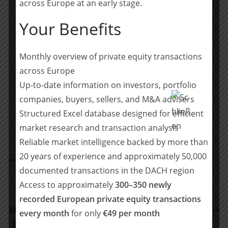
across Europe at an early stage.
Angeles, Miami, Mailand, München, New York, Orange
County, Paris, San Francisco, Silicon Valley, Washington,
Your Benefits
D.C. und Wilmington. Die deutsche Praxis wird von der
McDermott Will & Emery Rechtsanwälte Steuerberater
LLP geführt. –
www.mwe.com
Monthly overview of private equity transactions
across Europe
Teilen mit:
Up-to-date information on investors, portfolio
companies, buyers, sellers, and M&A advisers
Teilen
Structured Excel database designed for efficient
market research and transaction analysis
Reliable market intelligence backed by more than
POELLATH berät das Management der Rodenstock
20 years of experience and approximately 50,000
Gruppe beim Verkauf an Apax Partners
documented transactions in the DACH region
POELLATH berät BayWa zu
Access to approximately
300–350 newly
Vorstandsdienstverträgen und zum
recorded European private equity transactions
Managementbeteiligungsprogramm bei Einstieg von
every month
for only
€49 per month
Energy Infrastructure Partners (EIP) in erneuerbare