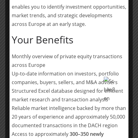
zusammenzuarbeiten, die Patientenversorgung zu
enables you to identify investment opportunities,
verbessern und Wissen DSGVO-konform zu teilen. Die
market trends, and strategic developments
App erfüllt als einziger Messenger alle erforderlichen
across Europe at an early stage.
Datenschutzanforderungen, die die Konferenz der
Your Benefits
unabhängigen Datenschutzaufsichtsbehörden des
Bundes und der Länder (Datenschutzkonferenz, DSK) in
ihrem im November 2019 veröffentlichten Whitepaper
Monthly overview of private equity transactions
an Messenger-Dienste im Krankenhausbereich stellt.
across Europe
Siilo ist das größte medizinische Netzwerk in Europa.
Up-to-date information on investors, portfolio
Zum Netzwerk zählen über 250.000 aktive Mitglieder in
companies, buyers, sellers, and M&A advisers
180 Ländern, die bisher über 300 Millionen
Structured Excel database designed for efficient
Nachrichten ausgetauscht haben. Die Siilo Messenger-
App ist für einzelne Benutzer kostenlos. Organisationen
market research and transaction analysis
bietet das kostenpflichtige „Siilo Connect“ ein
Reliable market intelligence backed by more than
professionelles, webbasiertes Tool für die
20 years of experience and approximately 50,000
organisatorische und abteilungsbezogene
documented transactions in the DACH region
Zusammenarbeit an. Zu den Kunden von Siilo in
Access to approximately
300–350 newly
Deutschland gehören Krankenhäuser wie das Klinikum