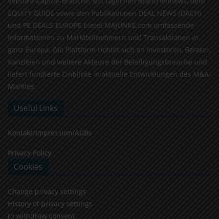
Venture-Capital-Branche. Mit täglichen Branchennews, dem
EQUITY GUIDE sowie den Publikationen DEAL NEWS (DACH)
und PE DEALS EUROPE bietet MAJUNKE.com umfassende
Informationen zu Marktteilnehmern und Transaktionen in
ganz Europa. Die Plattform richtet sich an Investoren, Berater,
Kanzleien und weitere Akteure der Beteiligungsbranche und
liefert fundierte Einblicke in aktuelle Entwicklungen des M&A-
Marktes.
Useful Links
Kontakt/Impressum/AGBs
Privacy Policy
Cookies
Change privacy settings
History of privacy settings
to withdraw consent