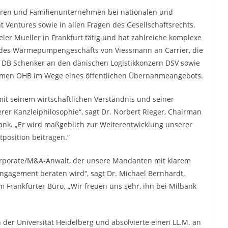
toren und Familienunternehmen bei nationalen und
 Ventures sowie in allen Fragen des Gesellschaftsrechts.
ler Mueller in Frankfurt tätig und hat zahlreiche komplexe
f des Wärmepumpengeschäfts von Viessmann an Carrier, die
 DB Schenker an den dänischen Logistikkonzern DSV sowie
hmen OHB im Wege eines öffentlichen Übernahmeangebots.
st mit seinem wirtschaftlichen Verständnis und seiner
er Kanzleiphilosophie“, sagt Dr. Norbert Rieger, Chairman
ank. „Er wird maßgeblich zur Weiterentwicklung unserer
position beitragen.“
orporate/M&A-Anwalt, der unsere Mandanten mit klarem
ngagement beraten wird“, sagt Dr. Michael Bernhardt,
m Frankfurter Büro. „Wir freuen uns sehr, ihn bei Milbank
n der Universität Heidelberg und absolvierte einen LL.M. an