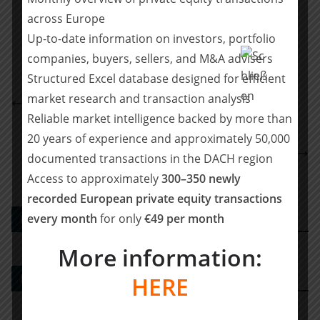
across Europe
Teilen
Up-to-date information on investors, portfolio
companies, buyers, sellers, and M&A advisers
Structured Excel database designed for efficient
Asterion, Ardian and Crédit Agricole Assurances
market research and transaction analysis
agree deal for the 49% stake in 2i Aeroporti
Reliable market intelligence backed by more than
McDermott berät HF Private Debt
20 years of experience and approximately 50,000
Portfoliogesellschaft BioneXX beim Verkauf von
documented transactions in the DACH region
BeLive an die USP Group
Access to approximately
300–350 newly
recorded European private equity transactions
every month
for only
€49 per month
PE DEALS EUROPE
More information:
M&A-Beratungshaus
HERE