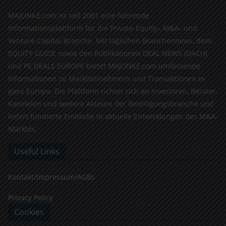
MAJUNKE.com ist seit 2001 eine führende
Informationsplattform für die Private-Equity-, M&A- und
Venture-Capital-Branche. Mit täglichen Branchennews, dem
EQUITY GUIDE sowie den Publikationen DEAL NEWS (DACH)
und PE DEALS EUROPE bietet MAJUNKE.com umfassende
Informationen zu Marktteilnehmern und Transaktionen in
ganz Europa. Die Plattform richtet sich an Investoren, Berater,
Kanzleien und weitere Akteure der Beteiligungsbranche und
liefert fundierte Einblicke in aktuelle Entwicklungen des M&A-
Marktes.
Useful Links
Kontakt/Impressum/AGBs
Privacy Policy
Cookies