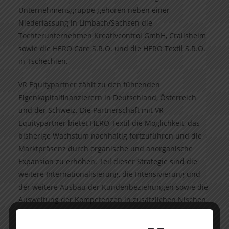
Unternehmensgruppe gehören neben einer
Niederlassung in Limbach/Sachsen die
Tochterunternehmen Kreativcontrol GmbH, Crailsheim
sowie die HERO Care S.R.O. und die HERO Textil S.R.O.
in Tschechien.
VR Equitypartner zählt zu den führenden
Eigenkapitalfinanzierern in Deutschland, Österreich
und der Schweiz. Die Partnerschaft mit VR
Equitypartner bietet HERO Textil die Möglichkeit, das
bisherige Wachstum nachhaltig fortzuführen und die
Marktpräsenz durch organische und anorganische
Expansion zu erhöhen. Teil dieser Strategie sind die
weitere Internationalisierung, die Intensivierung und
der weitere Ausbau der Kundenbeziehungen sowie die
Ausweitung der Kompetenzen in zusätzlichen Nischen
wie der Textilveredelung und der Individualisierung
von Textilien.