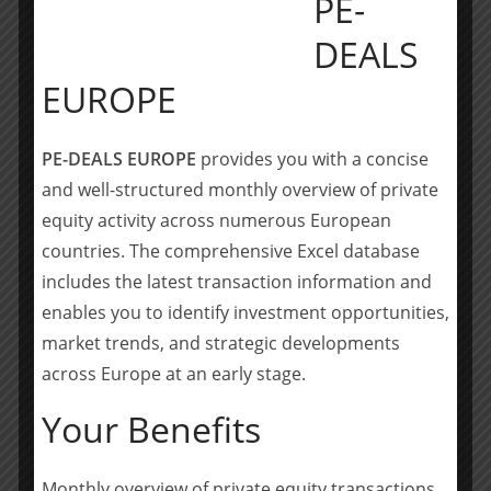
PE-
DEALS
MILESTONE Corporate Finance agierte bei dieser
Transaktion als exklusiver M&A-Berater für die
EUROPE
Aktionäre der HERO Textil und hat in deren Auftrag
einen strukturierten, internationalen Bieterprozess
initiiert und erfolgreich umgesetzt. Der
PE-DEALS EUROPE
provides you with a concise
Transaktionsprozess wurde seitens MILESTONE
and well-structured monthly overview of private
Corporate Finance von Ulrich Praßler verantwortet und
equity activity across numerous European
geleitet. Aufgrund der umfassenden Erfahrung im
countries. The comprehensive Excel database
Bereich Buy & Build, der Erweiterung von
includes the latest transaction information and
Kooperationen und nachhaltiger
enables you to identify investment opportunities,
Organisationsentwicklung haben sich die Aktionäre für
market trends, and strategic developments
die Partnerschaft mit VR Equitypartner bei signifikanter
Rückbeteiligung des Managements entschieden.
across Europe at an early stage.
Your Benefits
https://milestone-cf.de/
Teilen mit:
Monthly overview of private equity transactions