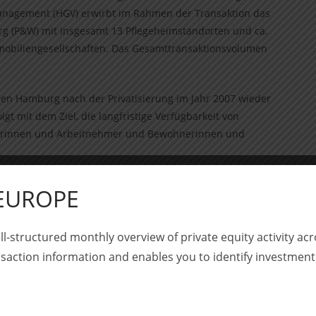
anagement (HGV) erwirbt im Rahmen der Transaktion das
g (P&W) mit insgesamt 13 Pflegeheimstandorten und ca.
mmobiliengesellschaften. Das Gesamttransaktionsvolumen
nen Hamburg nach der Privatisierung im Jahr 2007 wieder
gt mit dem Ziel, die langfristige Verfügbarkeit von
merinnen und Arbeitnehmer und Bewohnerinnen und
ransaktion umfassend rechtlich und steuerlich mit
 EUROPE
recht, Berlin)
ll-structured monthly overview of private equity activity 
 Equity, München)
saction information and enables you to identify investment
t, Berlin)
 Partner, Kartellrecht, Frankfurt aM)
ilienrecht, Berlin)