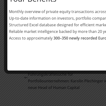
Alexander Pfefferler
(Counsel, M&A/Private
Monthly overview of private equity transactions acro
Vanessa-Mercedes Völlkopf, LL.B.
(Senior A
Up-to-date information on investors, portfolio compan
Ksenia Marchenko
(Associate, M&A/Private
Structured Excel database designed for efficient mark
Reliable market intelligence backed by more than 20 
Teilen mit:
Access to approximately
300–350 newly recorded Euro
Teilen
BU stärkt Corporate Functions und
Führungskräftesuche für
Portfoliounternehmen: Karolin Plechinger 
neue Head of Human Capital