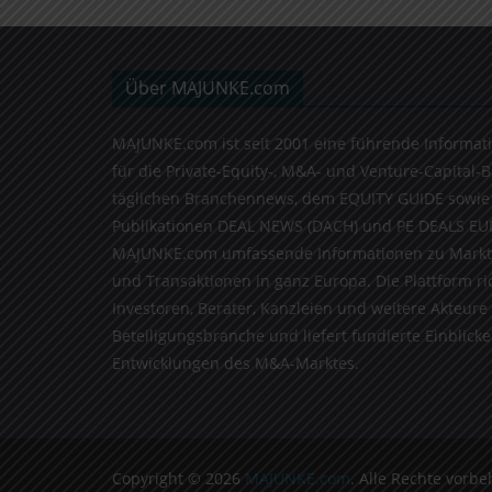
Über MAJUNKE.com
MAJUNKE.com ist seit 2001 eine führende Informat
für die Private-Equity-, M&A- und Venture-Capital-
täglichen Branchennews, dem EQUITY GUIDE sowie
Publikationen DEAL NEWS (DACH) und PE DEALS EU
MAJUNKE.com umfassende Informationen zu Markt
und Transaktionen in ganz Europa. Die Plattform ri
Investoren, Berater, Kanzleien und weitere Akteure
Beteiligungsbranche und liefert fundierte Einblicke 
Entwicklungen des M&A-Marktes.
Copyright © 2026
MAJUNKE.com
. Alle Rechte vorbe