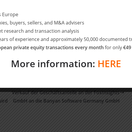
 Equity, München)
ss Europe
ssociate, Steuerrecht, Berlin)
ies, buyers, sellers, and M&A advisers
 Equity, München)
et research and transaction analysis
years of experience and approximately 50,000 documented t
pean private equity transactions every month
for only
€49
More information:
HERE
RSM Ebner Stolz berät die EnBW AG beim
Verkauf der Geschäftsanteile an der FoxInsights
wird
GmbH an die Banyan Software Germany GmbH