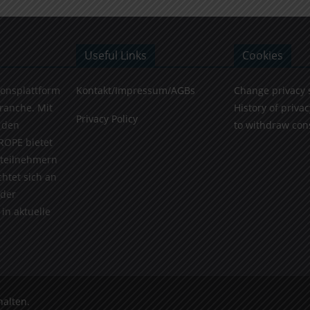
Useful Links
Cookies
ionsplattform
Kontakt/Impressum/AGBs
Change privacy 
Branche. Mit
History of privac
Privacy Policy
 den
to withdraw con
ROPE bietet
teilnehmern
chtet sich an
 der
in aktuelle
halten.