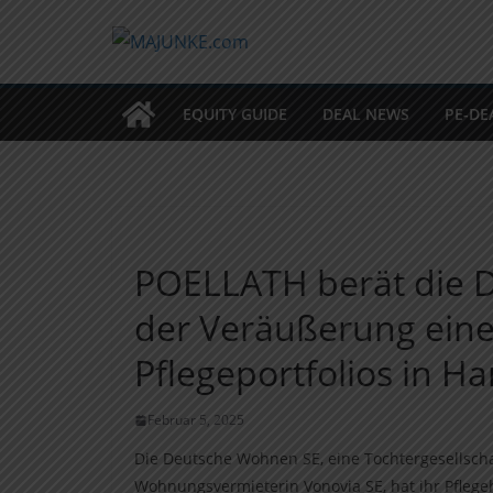
Zum
Inhalt
springen
EQUITY GUIDE
DEAL NEWS
PE-DE
POELLATH berät die 
der Veräußerung eines
Pflegeportfolios in 
Februar 5, 2025
Die Deutsche Wohnen SE, eine Tochtergesellscha
Wohnungsvermieterin Vonovia SE, hat ihr Pfleg