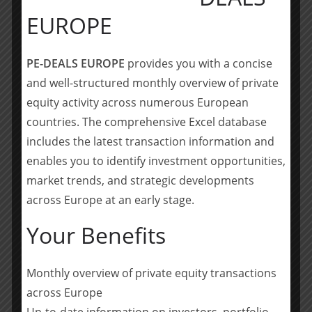
Spielerrat GmbH zur neuen ROOF GmbH umfassend
EUROPE
rechtlich und steuerlich mit folgendem Münchener
Team beraten:
PE-DEALS EUROPE
provides you with a concise
Dr. Frank Thiäner (Partner, Federführung,
and well-structured monthly overview of private
M&A/Private Equity)
equity activity across numerous European
Jens Hörmann (Partner, M&A/Private Equity)
countries. The comprehensive Excel database
Gerald Herrmann (Partner, Steuern, München)
includes the latest transaction information and
Dr. Tim Junginger , LL.M. (Counsel, M&A/Private
enables you to identify investment opportunities,
Equity)
market trends, and strategic developments
across Europe at an early stage.
Teilen mit:
Your Benefits
Teilen
Monthly overview of private equity transactions
across Europe
POELLATH berät Maxburg bei der Refinanzierung