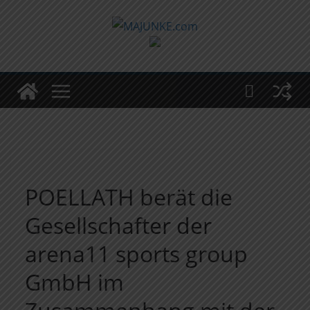
Zum
Inhalt
springen
POELLATH berät die
Gesellschafter der
arena11 sports group
GmbH im