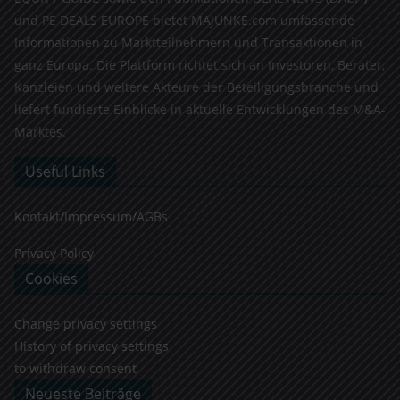
und PE DEALS EUROPE bietet MAJUNKE.com umfassende
Informationen zu Marktteilnehmern und Transaktionen in
ganz Europa. Die Plattform richtet sich an Investoren, Berater,
Kanzleien und weitere Akteure der Beteiligungsbranche und
liefert fundierte Einblicke in aktuelle Entwicklungen des M&A-
Marktes.
Useful Links
Kontakt/Impressum/AGBs
Privacy Policy
Cookies
Change privacy settings
History of privacy settings
to withdraw consent
Neueste Beiträge