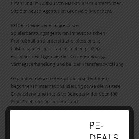
Erfahrung im Aufbau von Marktführern unterstützen.
Sitz der neuen Agentur ist Grünwald (München).
ROOF ist eine der erfolgreichsten
Spielerberatungsagenturen im europäischen
Profifußball und unterstützt professionelle
Fußballspieler und Trainer in allen großen
europäischen Ligen bei der Karriereplanung,
Vertragsverhandlung und bei der Transferabwicklung.
Geplant ist die gezielte Fortführung der bereits
begonnenen Internationalisierung sowie die weitere
Entwicklung und intensive Betreuung der über 100
Profi-Spieler im In- und Ausland.
POELLATH
hat die Gesellschafter der arena11 sports
PE-
group GmbH im Zusammenhang mit der Beteiligung
von Invision und dem Zusammenschluss mit der
DEALS