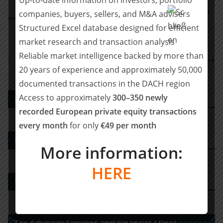
Up-to-date information on investors, portfolio
der Safety & Technical Supplies Gruppe sowie beim
companies, buyers, sellers, and M&A advisers
Erwerb von drei französischen Targets im Rahmen
Structured Excel database designed for efficient
eines Add-ons
market research and transaction analysis
Ashurst berät apoBank bei Finanzierung der
Reliable market intelligence backed by more than
operasan-Gruppe
20 years of experience and approximately 50,000
documented transactions in the DACH region
Access to approximately
300–350 newly
PE DEALS EUROPE
recorded European private equity transactions
every month
for only
€49 per month
M&A-Beratungshaus
More information:
HERE
Strategy Consulting