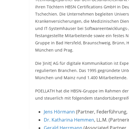
ihren Töchtern HBSN Certifications GmbH in Deuts
Tschechien. Die Unternehmen begleiten Universi
Krankenversicherungen, die Medizinischen Dien
und IT-Systemhäuser bei Softwareentwicklungs-,
festangestellte Mitarbeitende sowie ein festes
Gruppe in Bad Hersfeld, Braunschweig, Brünn, H
München und Prag.
Die ]init[ AG für digitale Kommunikation ist Expe
regulierten Branchen. Das 1995 gegründete Unte
München und Mainz rund 1.400 Mitarbeitende.
POELLATH hat die HBSN-Gruppe im Rahmen der T
und steuerlich mit folgendem standortübergrei
Jens Hörmann
(Partner, Federführung
Dr. Katharina Hemmen
, LL.M. (Partneri
Gerald Herrmann
(Associated Partner,