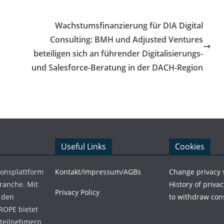
Wachstumsfinanzierung für DIA Digital
Consulting: BMH und Adjusted Ventures
beteiligen sich an führender Digitalisierungs-
und Salesforce-Beratung in der DACH-Region
Useful Links
Cookies
ionsplattform
Kontakt/Impressum/AGBs
Change privacy 
Branche. Mit
History of privac
Privacy Policy
 den
to withdraw con
ROPE bietet
teilnehmern