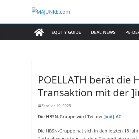
Zum
Inhalt
springen
EQUITY GUIDE
DEAL NEWS
PE-DE
POELLATH berät die 
Transaktion mit der ]i
Februar 10, 2025
Die HBSN-Gruppe wird Teil der
]init[ AG
Die HBSN-Gruppe hat sich in den letzten 18 Jah
Technologiepartner auf dem Gesundheitsmarkt