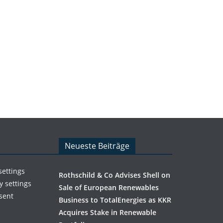
Neueste Beiträge
settings
Rothschild & Co Advises Shell on
y settings
Sale of European Renewables
sent
Business to TotalEnergies as KKR
Acquires Stake in Renewable