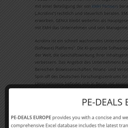
mit einer Beteiligung der von
EMH Partners
bera
(„Acrolinx“) rechtlich und steuerlich beraten. E
erworben. GENUI bleibt weiterhin als Hauptgese
mit EMH das Unternehmen und sein Management
Acrolinx ist ein schnell wachsendes Unterneh
(Software) Platforms“. Die KI-gestützte Softwar
der Welt, die Geschäftswirkung ihrer inhaltsge
verbessern. Das Angebot des Unternehmens bedi
Bereichen Biowissenschaften, Finanz- und Versi
Spin-off des Deutschen Forschungszentrums für 
Unternehmens befindet sich in Berlin mit einem 
180 Mitarbeiterinnen und Mitarbeiter, davon et
PE-DEALS
POELLATH hat GENUI im Rahmen der Investition 
standortübergreifenden Team beraten:
PE-DEALS EUROPE
provides you with a concise and we
Dr. Tim Kaufhold
(Partner, Federführun
comprehensive Excel database includes the latest tran