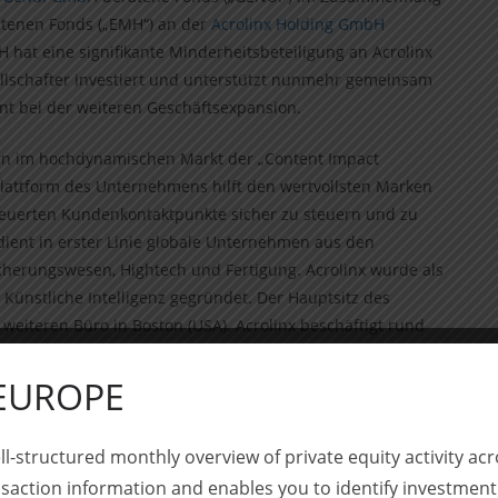
tenen Fonds („EMH“) an der
Acrolinx Holding GmbH
MH hat eine signifikante Minderheitsbeteiligung an Acrolinx
llschafter investiert und unterstützt nunmehr gemeinsam
 bei der weiteren Geschäftsexpansion.
men im hochdynamischen Markt der „Content Impact
eplattform des Unternehmens hilft den wertvollsten Marken
steuerten Kundenkontaktpunkte sicher zu steuern und zu
ent in erster Linie globale Unternehmen aus den
cherungswesen, Hightech und Fertigung. Acrolinx wurde als
Künstliche Intelligenz gegründet. Der Hauptsitz des
weiteren Büro in Boston (USA). Acrolinx beschäftigt rund
wa 60 in den USA.
 EUROPE
rechtlich und steuerlich mit folgendem
ll-structured monthly overview of private equity activity 
g, M&A/Private Equity, München)
saction information and enables you to identify investment