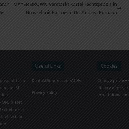
aran
MAYER BROWN verstärkt Kartellrechtspraxis in
te-
Brüssel mit Partnerin Dr. Andrea Pomana
Useful Links
Cookies
ionsplattform
Kontakt/Impressum/AGBs
Change privacy 
Branche. Mit
History of privac
Privacy Policy
 den
to withdraw con
ROPE bietet
teilnehmern
chtet sich an
 der