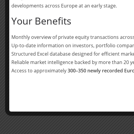
Dr. Nico Fischer
(Partner, Steuerrecht,
developments across Europe at an early stage.
Dr. Matthias Werner
(Counsel, Immobili
Your Benefits
Dr. Moritz Klein
(Counsel, M&A/Private 
Nemanja Burgić, LL.M.
(Senior Associat
Monthly overview of private equity transactions acro
Christine Funk, LL.M.
(Senior Associate,
Up-to-date information on investors, portfolio compan
Matthias Oberbauer, LL.M.
(Senior Asso
Structured Excel database designed for efficient mark
Dr. Stefan Weinberger
(Senior Associat
Reliable market intelligence backed by more than 20 
Andreas Gesell
(Associate, Steuern, M
Access to approximately
300–350 newly recorded Euro
Teilen mit:
Teilen