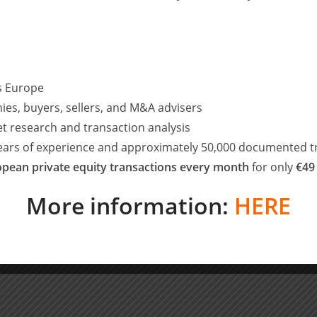
 München)
enrecht, Berlin)
Equity, München)
e, M&A/Private Equity, München)
ss Europe
 M&A/Private Equity, Frankfurt aM)
ies, buyers, sellers, and M&A advisers
ciate, M&A/Private Equity, München)
et research and transaction analysis
e, Steuerrecht, Frankfurt aM)
years of experience and approximately 50,000 documented t
ünchen)
pean private equity transactions every month
for only
€49
More information:
HERE