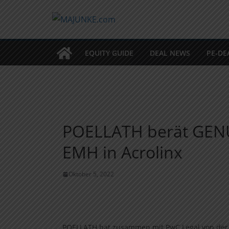
Zum
Inhalt
springen
EQUITY GUIDE
DEAL NEWS
PE-DE
POELLATH berät GENUI
EMH in Acrolinx
Oktober 5, 2022
POELLATH hat zusammen mit PwC Legal von de