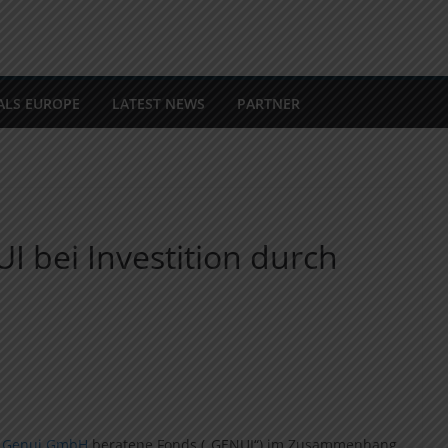
ALS EUROPE
LATEST NEWS
PARTNER
 bei Investition durch
r
Genui GmbH
beratene Fonds („GENUI“) im Zusammenhang