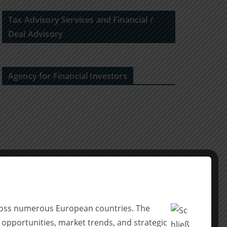
Tax Advisory Services and Financial /
Deal Advisory
Agency for Financial Investors
across numerous European countries. The
 opportunities, market trends, and strategic