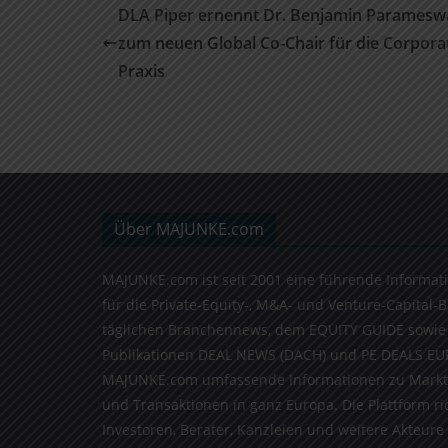
DLA Piper ernennt Dr. Benjamin Paramesw
zum neuen Global Co-Chair für die Corpora
Praxis
Über MAJUNKE.com
MAJUNKE.com ist seit 2001 eine führende Informat
für die Private-Equity-, M&A- und Venture-Capital-
täglichen Branchennews, dem EQUITY GUIDE sowie
Publikationen DEAL NEWS (DACH) und PE DEALS EU
MAJUNKE.com umfassende Informationen zu Markt
und Transaktionen in ganz Europa. Die Plattform ri
Investoren, Berater, Kanzleien und weitere Akteure