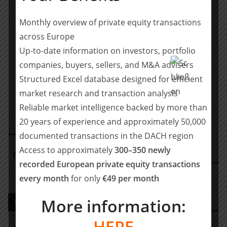
und europäischen Markt bedient werden.
Monthly overview of private equity transactions
(
Quelle
)
across Europe
Up-to-date information on investors, portfolio
Teilen mit:
companies, buyers, sellers, and M&A advisers
Teilen
Structured Excel database designed for efficient
market research and transaction analysis
Reliable market intelligence backed by more than
20 years of experience and approximately 50,000
MACH AG (Main Capital) übernimmt DATA-PLAN
documented transactions in the DACH region
Computer Consulting GmbH
Access to approximately
300–350 newly
POELLATH berät Acura Zahnärzte beim Erwerb von
recorded European private equity transactions
Beteiligungen an zahnärztlichen Praxen
every month
for only
€49 per month
More information:
PE DEALS EUROPE
HERE