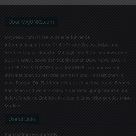
Über MAJUNKE.com
MAJUNKE.com ist seit 2001 eine führende
Informationsplattform für die Private-Equity-, M&A- und
Venture-Capital-Branche. Mit täglichen Branchennews, dem
EQUITY GUIDE sowie den Publikationen DEAL NEWS (DACH)
und PE DEALS EUROPE bietet MAJUNKE.com umfassende
Informationen zu Marktteilnehmern und Transaktionen in
ganz Europa. Die Plattform richtet sich an Investoren, Berater,
Kanzleien und weitere Akteure der Beteiligungsbranche und
liefert fundierte Einblicke in aktuelle Entwicklungen des M&A-
Marktes.
Useful Links
Kontakt/Impressum/AGBs