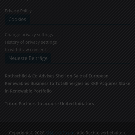
Privacy Policy
Cookies
Change privacy settings
History of privacy settings
to withdraw consent
Neueste Beiträge
Rothschild & Co Advises Shell on Sale of European
Renewables Business to TotalEnergies as KKR Acquires Stake
in Renewable Portfolio
Triton Partners to acquire United Initiators
Copyright © 2026
MAJUNKE.com
. Alle Rechte vorbehalten.