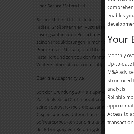
Über Secure Meters Ltd.
comprehensi
enables you
Secure Meters Ltd. ist ein indisches multinatio
development
Indien, Großbritannien, Australien, Schweden, I
Lösungsanbieter im Bereich des Revenue Manage
Your 
seinen Produktlösungen in mehr als 50 Ländern a
Produkte zur Messung und Überwachung des Ene
Monthly ove
installiert und zählt zu den führenden Anbiete
Up-to-date 
Weitere Informationen unter https://www.secur
M&A advise
Über die Adaptricity AG
Structured 
analysis
Seit der Gründung 2014 als Spin-off-Unternehmen
Reliable ma
Zürich als SmartGrid-Innovationstreiber im deut
approximat
seinen Software-Tools die Zusammenführung tra
Access to 
Gegenstand des Unternehmens ist unter anderem
Softwareprodukten zur Simulation, Optimierung
transactio
die Erbringung von Beratungsleistungen im Berei