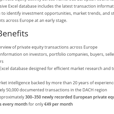
ve Excel database includes the latest transaction informa
 to identify investment opportunities, market trends, and s
nales Unternehmen in Privatbesitz mit Niederlassungen in
s across Europe at an early stage.
talien und dem Nahen Osten. Secure Meters ist ein
ment, Power Quality und Energieeffizienz und ist mit
Benefits
ktiv. Secure Meters entwickelt, produziert und vertreibt
rgieverbrauchs und hat weltweit über 50 Millionen Zähler
rview of private equity transactions across Europe
rn von Smart- und Prepaid Meters für Strom und Gas.
information on investors, portfolio companies, buyers, selle
emeters.com/
rs
Excel database designed for efficient market research and 
 der ETH Zürich hat sich die Adaptricity AG mit Sitz in
rket intelligence backed by more than 20 years of experien
schsprachigen Raum etabliert. Adaptricity ermöglicht mit
ely 50,000 documented transactions in the DACH region
ditioneller Netzplanung mit datenbasierten Algorithmen.
approximately
300–350 newly recorded European private equ
 die Entwicklung, der Vertrieb und die Lizenzierung von
, Planung und Überwachung von Stromverteilnetzen sowie
ns every month
for only
€49 per month
ch der Verteilnetzbetreiber. Ihre innovativen Grid-