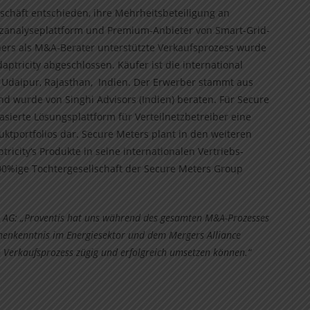
schäft entschieden, ihre Mehrheitsbeteiligung an
etzanalyseplattform und Premium-Anbieter von Smart-Grid-
ners als M&A-Berater unterstützte Verkaufsprozess wurde
ptricity abgeschlossen. Käufer ist die international
n Udaipur, Rajasthan, Indien. Der Erwerber stammt aus
nd wurde von Singhi Advisors (Indien) beraten. Für Secure
asierte Lösungsplattform für Verteilnetzbetreiber eine
ktportfolios dar. Secure Meters plant in den weiteren
icity‘s Produkte in seine internationalen Vertriebs-
 100%ige Tochtergesellschaft der Secure Meters Group
I AG: „Proventis hat uns während des gesamten M&A-Prozesses
chenkenntnis im Energiesektor und dem Mergers Alliance
Verkaufsprozess zügig und erfolgreich umsetzen können.“