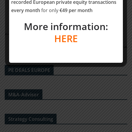
recorded European private equity transactions
Teilen
every month
for only
€49 per month
More information:
GBC Group acquires NetzConcepte
HERE
Allert & Co. berät Gesellschafter der Zigmo
Engineering bei Verkauf an Implenia
PE DEALS EUROPE
M&A-Advisor
Strategy Consulting