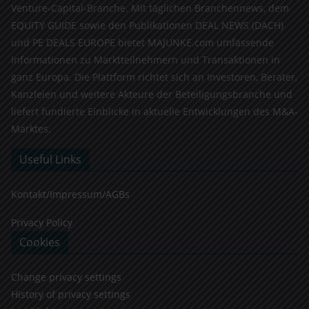
Venture-Capital-Branche. Mit täglichen Branchennews, dem
EQUITY GUIDE sowie den Publikationen DEAL NEWS (DACH)
und PE DEALS EUROPE bietet MAJUNKE.com umfassende
Informationen zu Marktteilnehmern und Transaktionen in
ganz Europa. Die Plattform richtet sich an Investoren, Berater,
Kanzleien und weitere Akteure der Beteiligungsbranche und
liefert fundierte Einblicke in aktuelle Entwicklungen des M&A-
Marktes.
Useful Links
Kontakt/Impressum/AGBs
Privacy Policy
Cookies
Change privacy settings
History of privacy settings