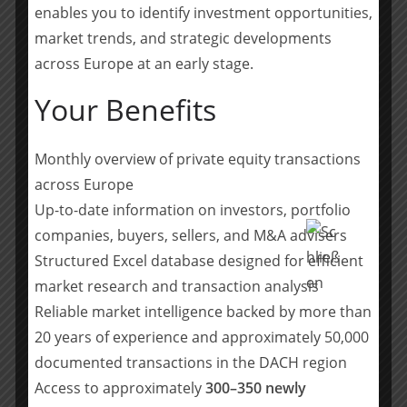
enables you to identify investment opportunities,
Dealgröße
market trends, and strategic developments
• Nicht veröffentlicht
across Europe at an early stage.
Leistungen
Your Benefits
• Commercial Due Diligence
Team
Monthly overview of private equity transactions
across Europe
• Arndt Rautenberg, Managing Partner
Up-to-date information on investors, portfolio
• Eike Gerrit Büllingen, Partner
companies, buyers, sellers, and M&A advisers
• Sebastian Morck, Director
Structured Excel database designed for efficient
• Florian Niehues, Senior Associate
market research and transaction analysis
• Niels Bosman, Associate
Reliable market intelligence backed by more than
• Sebastian Hotze, Associate
• Alexander Hübner, Associate
20 years of experience and approximately 50,000
documented transactions in the DACH region
Teilen mit:
Access to approximately
300–350 newly