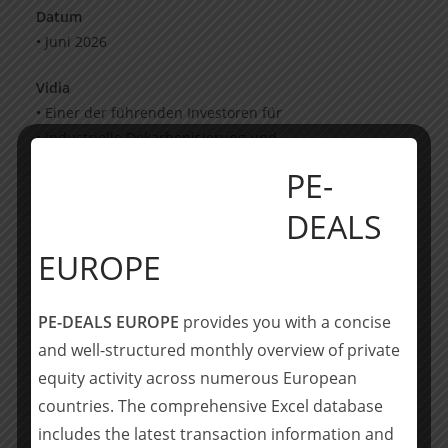
Datum
• Juni 2026
Vidia
• Einer der führenden Investoren für
• industrielle Dekarbonisierung und
• Klimaschutzlösungen in Europa
PE-
• EUR 415 Mio. Vidia Climate Fund I,
• investiert in >14 Unternehmen
DEALS
• seit Gründung
EUROPE
• Hauptsitz in München (Deutschland)
Frings
PE-DEALS EUROPE
provides you with a concise
• Spezialist für elektrotechnische
and well-structured monthly overview of private
• Infrastruktur und Anlagenbau
equity activity across numerous European
• Ansässig in Alsdorf mit Präsenz
countries. The comprehensive Excel database
• in ganz NRW
includes the latest transaction information and
• 350 Mitarbeiter