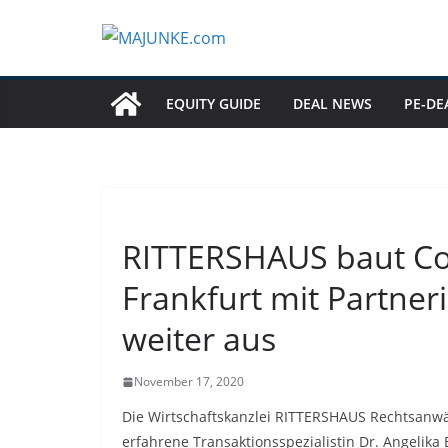
Zum
Inhalt
springen
EQUITY GUIDE
DEAL NEWS
PE-DE
RITTERSHAUS baut Co
Frankfurt mit Partner
weiter aus
November 17, 2020
Die Wirtschaftskanzlei RITTERSHAUS Rechtsanwä
erfahrene Transaktionsspezialistin Dr. Angelika