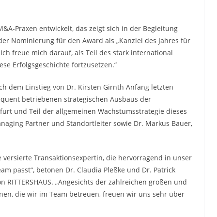
A-Praxen entwickelt, das zeigt sich in der Begleitung
er Nominierung für den Award als „Kanzlei des Jahres für
ch freue mich darauf, als Teil des stark international
se Erfolgsgeschichte fortzusetzen.“
ch dem Einstieg von Dr. Kirsten Girnth Anfang letzten
sequent betriebenen strategischen Ausbaus der
urt und Teil der allgemeinen Wachstumsstrategie dieses
Managing Partner und Standortleiter sowie Dr. Markus Bauer,
 versierte Transaktionsexpertin, die hervorragend in unser
m passt“, betonen Dr. Claudia Pleßke und Dr. Patrick
von RITTERSHAUS. „Angesichts der zahlreichen großen und
onen, die wir im Team betreuen, freuen wir uns sehr über