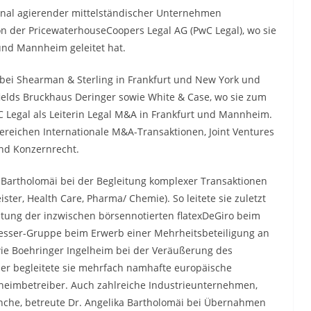
ional agierender mittelständischer Unternehmen
on der PricewaterhouseCoopers Legal AG (PwC Legal), wo sie
 und Mannheim geleitet hat.
bei Shearman & Sterling in Frankfurt und New York und
fields Bruckhaus Deringer sowie White & Case, wo sie zum
wC Legal als Leiterin Legal M&A in Frankfurt und Mannheim.
Bereichen Internationale M&A-Transaktionen, Joint Ventures
und Konzernrecht.
a Bartholomäi bei der Begleitung komplexer Transaktionen
ister, Health Care, Pharma/ Chemie). So leitete sie zuletzt
atung der inzwischen börsennotierten flatexDeGiro beim
Messer-Gruppe beim Erwerb einer Mehrheitsbeteiligung an
e Boehringer Ingelheim bei der Veräußerung des
ner begleitete sie mehrfach namhafte europäische
heimbetreiber. Auch zahlreiche Industrieunternehmen,
anche, betreute Dr. Angelika Bartholomäi bei Übernahmen