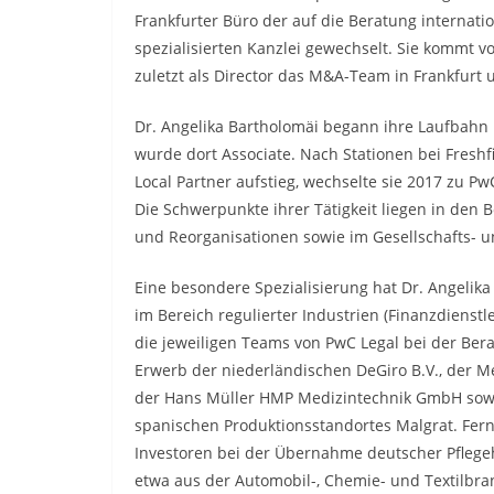
Frankfurter Büro der auf die Beratung internat
spezialisierten Kanzlei gewechselt. Sie kommt v
zuletzt als Director das M&A-Team in Frankfurt
Dr. Angelika Bartholomäi begann ihre Laufbahn 
wurde dort Associate. Nach Stationen bei Fresh
Local Partner aufstieg, wechselte sie 2017 zu P
Die Schwerpunkte ihrer Tätigkeit liegen in den 
und Reorganisationen sowie im Gesellschafts- 
Eine besondere Spezialisierung hat Dr. Angelik
im Bereich regulierter Industrien (Finanzdienstle
die jeweiligen Teams von PwC Legal bei der Ber
Erwerb der niederländischen DeGiro B.V., der 
der Hans Müller HMP Medizintechnik GmbH sowi
spanischen Produktionsstandortes Malgrat. Fer
Investoren bei der Übernahme deutscher Pflege
etwa aus der Automobil-, Chemie- und Textilbr