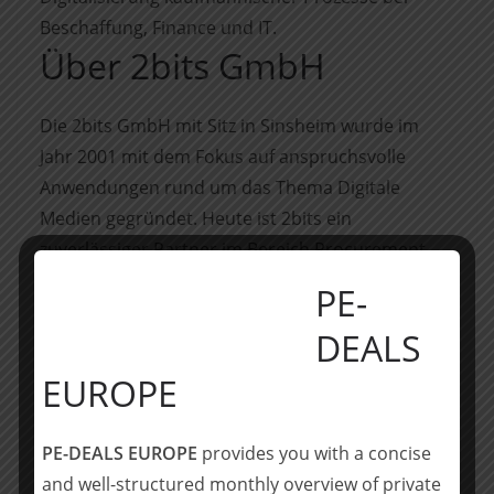
Beschaffung, Finance und IT.
Über 2bits GmbH
Die 2bits GmbH mit Sitz in Sinsheim wurde im
Jahr 2001 mit dem Fokus auf anspruchsvolle
Anwendungen rund um das Thema Digitale
Medien gegründet. Heute ist 2bits ein
zuverlässiger Partner im Bereich Procurement
mit SAP ERP und SAP S4/HANA und steht für
PE-
Innovation und Exzellenz im Einkaufswesen. Das
DEALS
Unternehmen hat eine umfassende Procurement
Suite und Ausschreibungsplattform für den SAP-
EUROPE
Markt entwickelt. Mit über 100 erfolgreichen
Projekten und mehr als 65 zufriedenen Kunden
PE-DEALS EUROPE
provides you with a concise
ist die 2bits GmbH ein anerkannter Partner im
and well-structured monthly overview of private