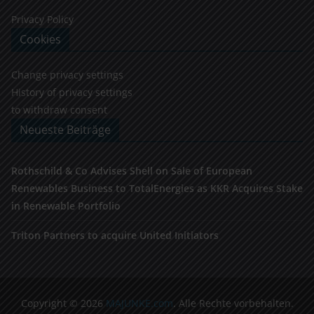
Privacy Policy
Cookies
Change privacy settings
History of privacy settings
to withdraw consent
Neueste Beiträge
Rothschild & Co Advises Shell on Sale of European
Renewables Business to TotalEnergies as KKR Acquires Stake
in Renewable Portfolio
Triton Partners to acquire United Initiators
Copyright © 2026
MAJUNKE.com
. Alle Rechte vorbehalten.