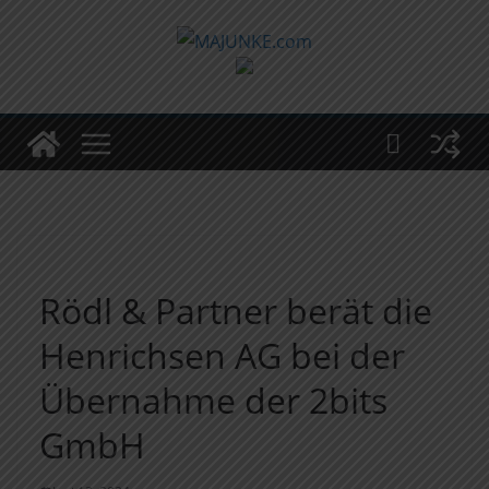
Zum
Inhalt
springen
Rödl & Partner berät die
Henrichsen AG bei der
Über­nahme​ ​der 2bits
GmbH