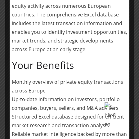
SAP-Umfeld.
equity activity across numerous European
Berater Henrichsen AG
countries. The comprehensive Excel database
includes the latest transaction information and
Rödl & Partner
enables you to identify investment opportunities,
market trends, and strategic developments
Legal
across Europe at an early stage.
Thomas Fräbel, Partner (M&A, Corporate),
Your Benefits
München – Gesamtprojektleitung
Lara Kiefer, Senior Associate (M&A, Corporate),
München
Monthly overview of private equity transactions
Christina Gigler, Senior Associate (M&A,
across Europe
Corporate), München
Up-to-date information on investors, portfolio
Prisca Nickolay, Senior Associate (M&A,
companies, buyers, sellers, and M&A advisers
Corporate), München
Structured Excel database designed for efficient
Tax
market research and transaction analysis
Dr. Melanie Köstler, Associate Partner,
Reliable market intelligence backed by more than