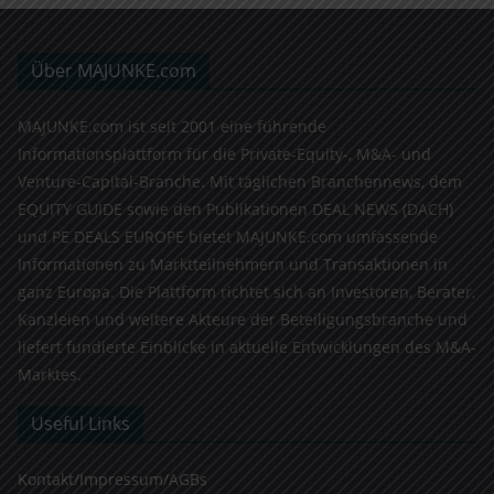
Über MAJUNKE.com
MAJUNKE.com ist seit 2001 eine führende
Informationsplattform für die Private-Equity-, M&A- und
Venture-Capital-Branche. Mit täglichen Branchennews, dem
EQUITY GUIDE sowie den Publikationen DEAL NEWS (DACH)
und PE DEALS EUROPE bietet MAJUNKE.com umfassende
Informationen zu Marktteilnehmern und Transaktionen in
ganz Europa. Die Plattform richtet sich an Investoren, Berater,
Kanzleien und weitere Akteure der Beteiligungsbranche und
liefert fundierte Einblicke in aktuelle Entwicklungen des M&A-
Marktes.
Useful Links
Kontakt/Impressum/AGBs