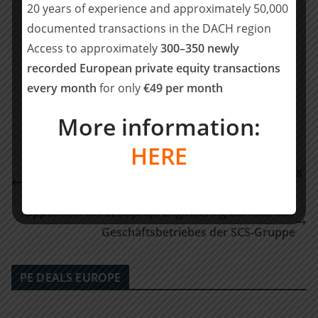
Steuerberaterin (M&A Tax), Nürnberg
20 years of experience and approximately 50,000
Sophie Dinkelmeyer, Steuerassistentin (M&A Tax),
documented transactions in the DACH region
Nürnberg
Access to approximately
300–350 newly
recorded European private equity transactions
Teilen mit:
every month
for only
€49 per month
Teilen
More information:
HERE
Clearwater advises Scandinavian Track Group on its
sale to Vossloh
Oppenhoff berät Suprajit Engineering bei Kauf des
Geschäftsbetriebes der SCS-Gruppe
PE DEALS EUROPE