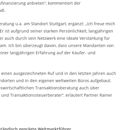
inanzierung anbieten“, kommentiert der
dl.
eratung u.a. am Standort Stuttgart, ergänzt: „Ich freue mich
r ist aufgrund seiner starken Persönlichkeit, langjährigen
r auch durch sein Netzwerk eine ideale Verstärkung für
eam. Ich bin überzeugt davon, dass unsere Mandanten von
einer langjährigen Erfahrung auf der Käufer- und
g einen ausgezeichneten Ruf und in den letzten Jahren auch
ndorten und in den eigenen weltweiten Büros aufgebaut.
ebswirtschaftlichen Transaktionsberatung auch über
und Transaktionssteuerberater“, erläutert Partner Rainer
lständisch geprägte Weltmarktführer