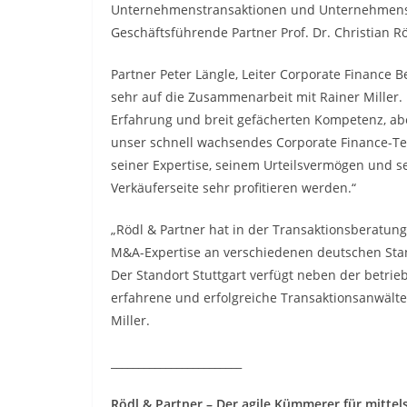
Unternehmenstransaktionen und Unternehmensf
Geschäftsführende Partner Prof. Dr. Christian Rö
Partner Peter Längle, Leiter Corporate Finance B
sehr auf die Zusammenarbeit mit Rainer Miller. E
Erfahrung und breit gefächerten Kompetenz, abe
unser schnell wachsendes Corporate Finance-T
seiner Expertise, seinem Urteilsvermögen und s
Verkäuferseite sehr profitieren werden.“
„Rödl & Partner hat in der Transaktionsberatun
M&A-Expertise an verschiedenen deutschen Sta
Der Standort Stuttgart verfügt neben der betri
erfahrene und erfolgreiche Transaktionsanwälte 
Miller.
________________________
Rödl & Partner – Der agile Kümmerer für mitte