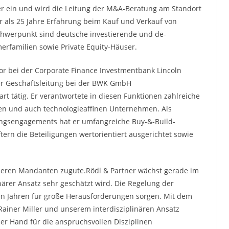
tner ein und wird die Leitung der M&A-Beratung am Standort
r als 25 Jahre Erfahrung beim Kauf und Verkauf von
hwerpunkt sind deutsche investierende und de-
rfamilien sowie Private Equity-Häuser.
tor bei der Corporate Finance Investmentbank Lincoln
 der Geschäftsleitung bei der BWK GmbH
rt tätig. Er verantwortete in diesen Funktionen zahlreiche
en und auch technologieaffinen Unternehmen. Als
gungsengagements hat er umfangreiche Buy-&-Build-
aftern die Beteiligungen wertorientiert ausgerichtet sowie
seren Mandanten zugute.Rödl & Partner wächst gerade im
inärer Ansatz sehr geschätzt wird. Die Regelung der
 Jahren für große Herausforderungen sorgen. Mit dem
iner Miller und unserem interdisziplinären Ansatz
r Hand für die anspruchsvollen Disziplinen