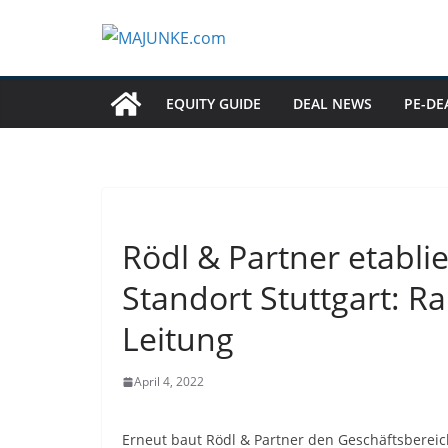
Zum
Inhalt
springen
EQUITY GUIDE
DEAL NEWS
PE-DE
Rödl & Partner etabl
Standort Stuttgart: R
Leitung
April 4, 2022
Erneut baut Rödl & Partner den Geschäftsbereic