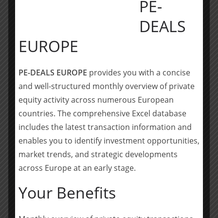
PE-
Eigenverwaltungsverfahren mit einem Team aus
DEALS
erfahrenen Restrukturierungsexperten. Als
Generalbevollmächtigter wird Jan Hendrik Groß, Partner
EUROPE
bei RSM Ebner Stolz, die Sanierung federführend
vorantreiben. Unterstützt wird er von Lutz Maschlanka
und Robin Bachmayer, die als weitere
PE-DEALS EUROPE
provides you with a concise
Generalbevollmächtigte die Restrukturierung an allen
and well-structured monthly overview of private
drei Standorten begleiten.
equity activity across numerous European
countries. The comprehensive Excel database
Team RSM Ebner Stolz: Jan Hendrik Groß (Partner,
includes the latest transaction information and
Generalbevollmächtigter), Lutz Maschlanka, LL.M.
enables you to identify investment opportunities,
(Generalbevollmächtigter), Robin Bachmayer
market trends, and strategic developments
(Generalbevollmächtigter), Carolin Göb-Jungclaus, Dr. André
across Europe at an early stage.
Obmann, Kai Niklas Elfering, Gina Kleene, Daniel Becker
(alle Restrukturierung), Sebastian Müller, Cornelius Alnor,
Your Benefits
Fabian Sauter, Deniz Aydin (alle Restrukturierung, RSM
Ebner Stolz Management Consultants)