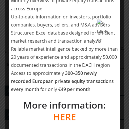
Monthly overview of private equity transactions
Teilen mit:
across Europe
Up-to-date information on investors, portfolio
Teilen
companies, buyers, sellers, and M&A advisers
Structured Excel database designed for efficient
market research and transaction analysis
SKS Rehab and Roltec merged to become SKS Roltec,
Reliable market intelligence backed by more than
and sold to Eqwal Group
20 years of experience and approximately 50,000
enomyc: Weiterer Asset Deal mit The Customization
documented transactions in the DACH region
Group
Access to approximately
300–350 newly
recorded European private equity transactions
every month
for only
€49 per month
PE DEALS EUROPE
More information:
HERE
M&A-Beratungshaus