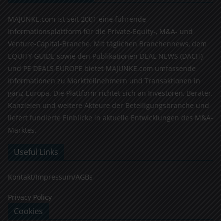
MAJUNKE.com ist seit 2001 eine führende
Informationsplattform für die Private-Equity-, M&A- und
Venture-Capital-Branche. Mit täglichen Branchennews, dem
EQUITY GUIDE sowie den Publikationen DEAL NEWS (DACH)
und PE DEALS EUROPE bietet MAJUNKE.com umfassende
Informationen zu Marktteilnehmern und Transaktionen in
ganz Europa. Die Plattform richtet sich an Investoren, Berater,
Kanzleien und weitere Akteure der Beteiligungsbranche und
liefert fundierte Einblicke in aktuelle Entwicklungen des M&A-
Marktes.
Useful Links
Kontakt/Impressum/AGBs
Privacy Policy
Cookies