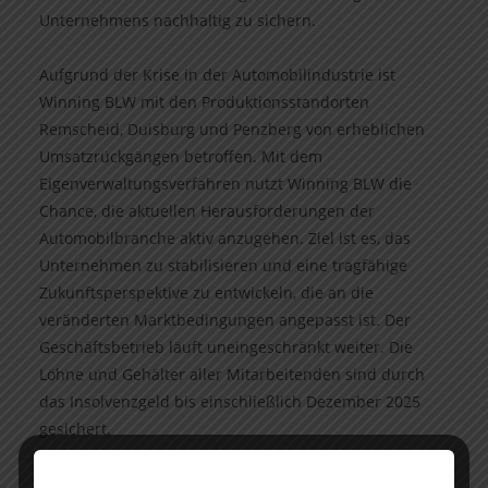
Unternehmens nachhaltig zu sichern.
Aufgrund der Krise in der Automobilindustrie ist
Winning BLW mit den Produktionsstandorten
Remscheid, Duisburg und Penzberg von erheblichen
Umsatzrückgängen betroffen. Mit dem
Eigenverwaltungsverfahren nutzt Winning BLW die
Chance, die aktuellen Herausforderungen der
Automobilbranche aktiv anzugehen. Ziel ist es, das
Unternehmen zu stabilisieren und eine tragfähige
Zukunftsperspektive zu entwickeln, die an die
veränderten Marktbedingungen angepasst ist. Der
Geschäftsbetrieb läuft uneingeschränkt weiter. Die
Löhne und Gehälter aller Mitarbeitenden sind durch
das Insolvenzgeld bis einschließlich Dezember 2025
gesichert.
RSM Ebner Stolz begleitet Winning BLW im