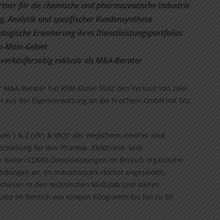
rtner für die chemische und pharmazeutische Industrie
g, Analytik und spezifischer Kundensynthese
tegische Erweiterung ihres Dienstleistungsportfolios
in-Main-Gebiet
 verkäuferseitig exklusiv als M&A-Berater
r M&A-Berater hat RSM Ebner Stolz den Verkauf von zwei
 aus der Eigenverwaltung an die ProChem GmbH mit Sitz
aum 1 & 2 (VR1 & VR2)“ der WeylChem InnoTec sind
erstellung für den Pharma-, Elektronik- und
en bieten CDMO-Dienstleistungen im Bereich organische
ndungen an. Im Industriepark Höchst angesiedelt,
nthesen in den technischen Maßstab und stellen
te im Bereich von einigen Kilogramm bis hin zu 50