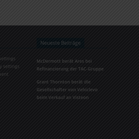
Neueste Beiträge
settings
McDermott berät Ares bei
y settings
Refinanzierung der TAC-Gruppe
sent
Grant Thornton berät die
Gesellschafter von Vehiclevo
beim Verkauf an Visteon