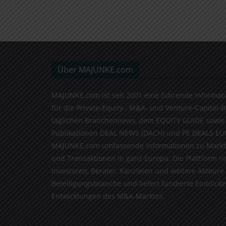
Über MAJUNKE.com
MAJUNKE.com ist seit 2001 eine führende Informat
für die Private-Equity-, M&A- und Venture-Capital-
täglichen Branchennews, dem EQUITY GUIDE sowie
Publikationen DEAL NEWS (DACH) und PE DEALS EU
MAJUNKE.com umfassende Informationen zu Markt
und Transaktionen in ganz Europa. Die Plattform ri
Investoren, Berater, Kanzleien und weitere Akteure
Beteiligungsbranche und liefert fundierte Einblicke 
Entwicklungen des M&A-Marktes.