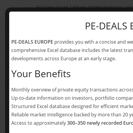
ProChem ist seit 1988 ein mittelständischer Lohn
Pharmaindustrie sowie die Produktion von Lebens
Standorten in Deutschland hat die ProChem ein p
PE-DEALS
der Laborsynthese bis hin zur Serienfertigung 
über 1.000 Tonnen pro Jahr reicht.
PE-DEALS EUROPE
provides you with a concise and we
comprehensive Excel database includes the latest tran
Nach den Rekordjahren 2021 und 2022, die dur
anderen Impfstoffen geprägt waren, kam es Anf
developments across Europe at an early stage.
bei VR1 und VR2, so dass am 30. August 2024 ei
Your Benefits
Insolvenzgericht Frankfurt am Main über die 
Das Insolvenzgericht Frankfurt am Main hat de
Monthly overview of private equity transactions acro
Kleinschmidt (White & Case-Partner) zum Sachw
Up-to-date information on investors, portfolio compan
Generalbevollmächtigten Dr. Christoph von Wilc
Structured Excel database designed for efficient mark
gemeinsam mit Felix Hick (Interim CEO) das Unt
Reliable market intelligence backed by more than 20 
Die Sachwaltung hat den Branchenexperten Alex
Access to approximately
300–350 newly recorded Euro
Durchführung des Verkaufsprozesses der beiden 