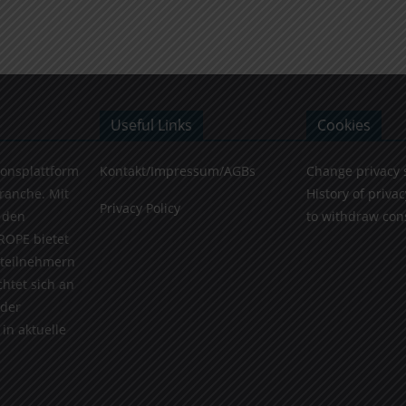
Useful Links
Cookies
ionsplattform
Kontakt/Impressum/AGBs
Change privacy 
Branche. Mit
History of privac
Privacy Policy
 den
to withdraw con
ROPE bietet
teilnehmern
chtet sich an
 der
in aktuelle