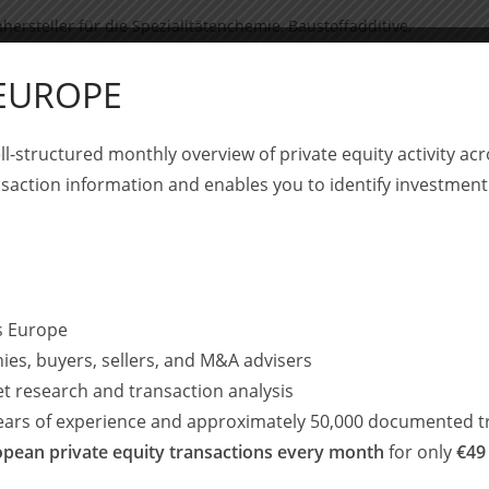
hersteller für die Spezialitätenchemie, Baustoffadditive,
mitteladditiven. Mit ihren 140 Mitarbeitern an vier
rofitables Dienstleistungsportfolio aufgebaut, dass von
 EUROPE
großvolumiger Spezialitätenchemikalien im Maßstab von
ll-structured monthly overview of private equity activity 
saction information and enables you to identify investment
ch Großprojekte im Zusammenhang mit Covid-19 und
ang 2024 zu einem starken Rückgang der Projektumsätze
n Insolvenzverfahren in Eigenverwaltung durch das
WeylChem InnoTec GmbH eröffnet wurde.
n Restrukturierungs- und Sanierungsexperten Dr. Andreas
ss Europe
alter der WeylChem InnoTec GmbH bestellt. Die erfahrenen
ies, buyers, sellers, and M&A advisers
ken und Detlef Specovius (Schultze & Braun) begleiten
et research and transaction analysis
ernehmen im Zuge der Insolvenz.
years of experience and approximately 50,000 documented t
ander Wenzel (RSM Ebner Stolz-Partner) exklusiv mit der
pean private equity transactions every month
for only
€49
Produktionsstätten im Industriepark Höchst beauftragt.