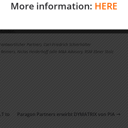
More information:
HERE
) Gläubigerausschuss mit einer marktorientierten
ylChem InnoTec unterstützt.
on wurde Stillschweigen vereinbart. Der Vollzug der
gefunden.
ntwortlicher Partner), Carl-Friedrich Schierhölter
mo Reimers, Niclas Heiderhoff (alle M&A Advisory, RSM Ebner Stolz
LT to
Paragon Partners erwirbt DYMATRIX von PIA