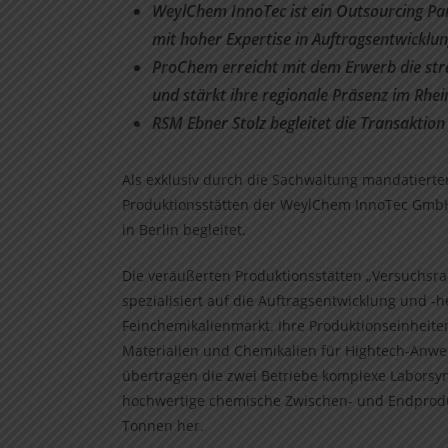
WeylChem InnoTec ist ein Outsourcing Pa
mit hoher Expertise in Auftragsentwicklun
ProChem erreicht mit dem Erwerb die stra
und stärkt ihre regionale Präsenz im Rhe
RSM Ebner Stolz begleitet die Transaktion
Als exklusiv durch die Sachwaltung mandatierte
Produktionsstätten der WeylChem InnoTec GmbH
in Berlin begleitet.
Die veräußerten Produktionsstätten „Versuchsr
spezialisiert auf die Auftragsentwicklung und -h
Feinchemikalienmarkt. Ihre Produktionseinheit
Materialien und Chemikalien für Hightech-Anwe
übertragen die zwei Betriebe komplexe Laborsy
hochwertige chemische Zwischen- und Endproduk
Tonnen her.