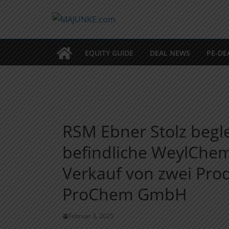
Zum
Inhalt
springen
EQUITY GUIDE
DEAL NEWS
PE-DE
RSM Ebner Stolz begle
befindliche WeylChe
Verkauf von zwei Prod
ProChem GmbH
Februar 3, 2025