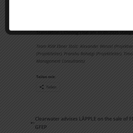
Zusätzlich hat RSM Ebner Stolz den (vorläufigen
Bewertung einzelner Unternehmensteile der We
Über die finanziellen Konditionen der Transakti
Transaktion („Closing“) hat am 31.01.2025 statt
Team RSM Ebner Stolz: Alexander Wenzel (Projektvera
(Projektleiter), Pranshu Rohatgi (Projektleiter), Ti
Management Consultants)
Teilen mit:
Teilen
Clearwater advises LÄPPLE on the sale of F
GFEP