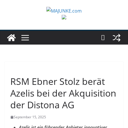
Zum
Inhalt
springen
RSM Ebner Stolz berät
Azelis bei der Akquisition
der Distona AG
September 15, 2025
Azelis ist ein führender Anbieter innovativer