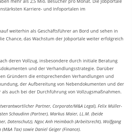
en mehr als 2,5 Mio. Besucher pro Monat. Die Jobportale
stärksten Karriere- und Infoportalen im
auf weiterhin als Geschäftsführer an Bord und sehen in
ie Chance, das Wachstum der Jobportale weiter erfolgreich
nach deren Vollzug, insbesondere durch initiale Beratung
onsdokumenten und der Verhandlungsstrategie. Darüber
 den Gründern die entsprechenden Verhandlungen und
eurkundung, der Aufbereitung von Nebendokumenten und der
r als auch bei der Durchführung von Vollzugsmaßnahmen.
tverantwortlicher Partner, Corporate/M&A Legal), Felix Müller-
rsten Schaudinn (Partner), Markus Maier, LL.M. (beide
ner, Datenschutz), Ngoc Anh Heimbach (Arbeitsrecht), Wolfgang
 (M&A Tax) sowie Daniel Geiger (Finance).