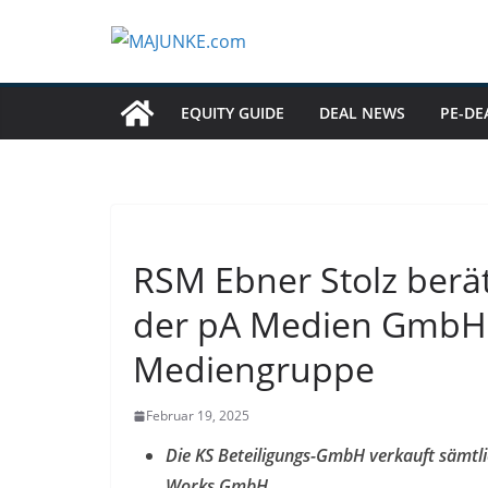
Zum
Inhalt
springen
EQUITY GUIDE
DEAL NEWS
PE-DE
RSM Ebner Stolz berä
der pA Medien GmbH
Mediengruppe
Februar 19, 2025
Die KS Beteiligungs-GmbH verkauft sämtl
Works GmbH