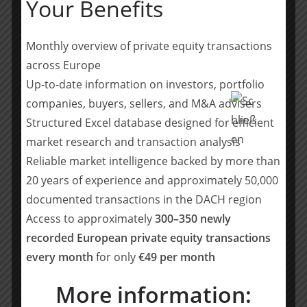
Your Benefits
Ergänzungsgrad der Produktprogramme von CAPOL
und Curt Georgi bilden die strategische Basis, um den
internationalen Wachstumskurs beider Unternehmen
Monthly overview of private equity transactions
im Rahmen der Integration fortzusetzen. Kunden
across Europe
profitieren dabei künftig von einem integrierten
Up-to-date information on investors, portfolio
Lösungsangebot, einer starken internationalen Präsenz
companies, buyers, sellers, and M&A advisers
und einem leistungsfähigen, global ausgerichteten
Vertriebsnetzwerk.
Structured Excel database designed for efficient
market research and transaction analysis
RSM Ebner Stolz hat die Transaktion umfassend im
Reliable market intelligence backed by more than
Rahmen finanzwirtschaftlicher und steuerlicher
20 years of experience and approximately 50,000
Fragestellungen mit einer Financial und Tax Due
documented transactions in the DACH region
Diligence begleitet sowie bei der Vertragsgestaltung
Access to approximately
300–350 newly
unterstützt.
recorded European private equity transactions
Team RSM Ebner Stolz: Florian Seizer, Dr. Christoph
every month
for only
€49 per month
Eppinger (Projektverantwortliche Partner, Transaction
More information:
Advisory Services), Nadine Kißner (Projektleitung), Moritz
Cornel, Caziano Stange (alle Financial Due Diligence),