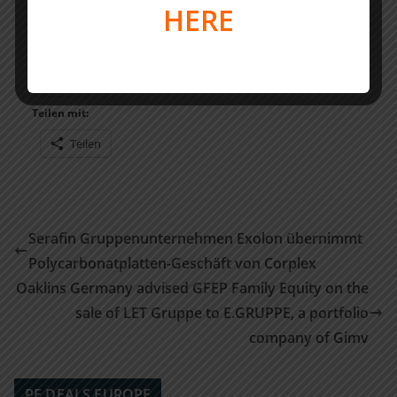
HERE
Alexander Euchner (Partner, M&A Tax), Dr. Tobias Weiss
(Partner, M&A Tax) sowie Michelle Röpke und Emmeran
Weinert (beide M&A Tax)
Teilen mit:
Teilen
Serafin Gruppenunternehmen Exolon übernimmt
Polycarbonatplatten-Geschäft von Corplex
Oaklins Germany advised GFEP Family Equity on the
sale of LET Gruppe to E.GRUPPE, a portfolio
company of Gimv
PE DEALS EUROPE