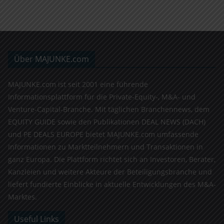
Über MAJUNKE.com
MAJUNKE.com ist seit 2001 eine führende
Informationsplattform für die Private-Equity-, M&A- und
Venture-Capital-Branche. Mit täglichen Branchennews, dem
EQUITY GUIDE sowie den Publikationen DEAL NEWS (DACH)
und PE DEALS EUROPE bietet MAJUNKE.com umfassende
Informationen zu Marktteilnehmern und Transaktionen in
ganz Europa. Die Plattform richtet sich an Investoren, Berater,
Kanzleien und weitere Akteure der Beteiligungsbranche und
liefert fundierte Einblicke in aktuelle Entwicklungen des M&A-
Marktes.
Useful Links