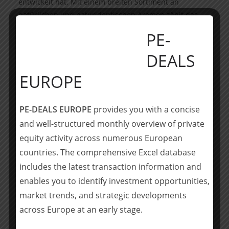
entwickelt hat. Mit einem breiten Sortiment an
natürlichen und naturidentischen Aromen zählt das
Unternehmen zu den vertrauenswürdigen Partnern
PE-
führender Hersteller in den Bereichen Süßwaren,
Backwaren, Milchprodukte und Speiseeis. Curt Georgi
DEALS
steht für qualitativ hochwertige Produkte und
EUROPE
exzellente technische Beratung und ist als flexibler
Partner mit ausgeprägter Kompetenz für
kundenspezifische Lösungen weltweit anerkannt.
PE-DEALS EUROPE
provides you with a concise
and well-structured monthly overview of private
Mit der Integration von Curt Georgi wird CAPOL das
equity activity across numerous European
lokal bestehende Geschäft für Aromen deutlich
countries. The comprehensive Excel database
ausbauen und strategisch weiterentwickeln. Zudem
wird das bestehende Produkt- und Leistungsportfolio
includes the latest transaction information and
von CAPOL im Bereich von Oberflächenbehandlungen
enables you to identify investment opportunities,
und natürlichen Farben in hohem Maße durch Curt
market trends, and strategic developments
Georgi ergänzt und eröffnet damit neue Perspektiven.
across Europe at an early stage.
Die gemeinsame Kundenstruktur und der hohe