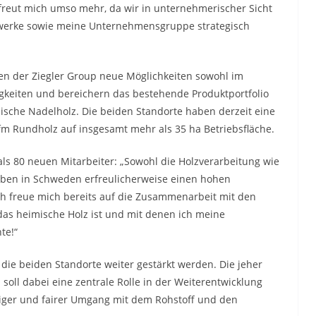
rfreut mich umso mehr, da wir in unternehmerischer Sicht
ewerke sowie meine Unternehmensgruppe strategisch
en der Ziegler Group neue Möglichkeiten sowohl im
gkeiten und bereichern das bestehende Produktportfolio
che Nadelholz. Die beiden Standorte haben derzeit eine
 fm Rundholz auf insgesamt mehr als 35 ha Betriebsfläche.
 als 80 neuen Mitarbeiter: „Sowohl die Holzverarbeitung wie
aben in Schweden erfreulicherweise einen hohen
ch freue mich bereits auf die Zusammenarbeit mit den
das heimische Holz ist und mit denen ich meine
te!“
 die beiden Standorte weiter gestärkt werden. Die jeher
oll dabei eine zentrale Rolle in der Weiterentwicklung
tiger und fairer Umgang mit dem Rohstoff und den