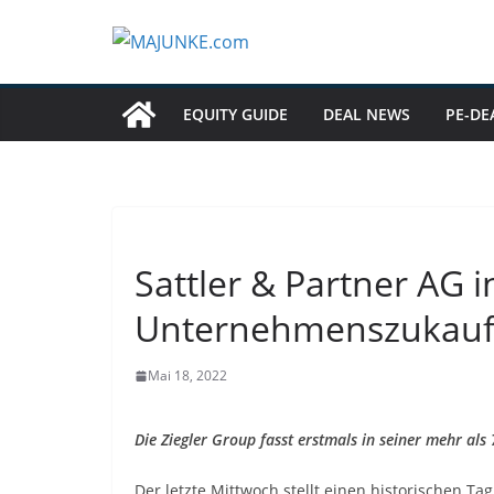
Zum
Inhalt
springen
EQUITY GUIDE
DEAL NEWS
PE-DE
Sattler & Partner AG in
Unternehmenszukauf 
Mai 18, 2022
Die Ziegler Group fasst erstmals in seiner mehr a
Der letzte Mittwoch stellt einen historischen Ta