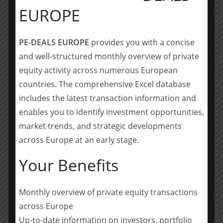
EUROPE
mit jahrzehntelanger Tradition in interessanten
Marktnischen perfekt zu Artum. Wir freuen uns, Dirk
Mälzer und sein Team in der Artum Gruppe
PE-DEALS EUROPE
provides you with a concise
willkommen zu heissen und gemeinsam die
and well-structured monthly overview of private
Erfolgsgeschichte EppsteinFOILS fortzuschreiben.»
equity activity across numerous European
countries. The comprehensive Excel database
Pieter van Halem, Alleinvorstand der
CornerstoneCapital Verwaltungs AG und vormaliger
includes the latest transaction information and
Gesellschafter der EppsteinFOILS, ergänzt: «2008 haben
enables you to identify investment opportunities,
wir uns an der EppsteinFOILS im Rahmen eines
market trends, and strategic developments
Manage-ent Buyouts als Mehrheitsgesellschafter
across Europe at an early stage.
beteiligt und in den letzten 12 Jahren gemeinsam mit
dem geschäftsführenden Gesellschafter Dirk Mälzer
Your Benefits
neue Marktnischen unteren anderem in der
Medizintechnik ausgebaut. Als weltweit führender
Monthly overview of private equity transactions
Qualitätsanbieter von Spezialfolien hat sich
across Europe
EppsteinFOILS in dieser Zeit zu einem Systempartner
Up-to-date information on investors, portfolio
für ihre weltweit agierenden Kunden entwickelt.»