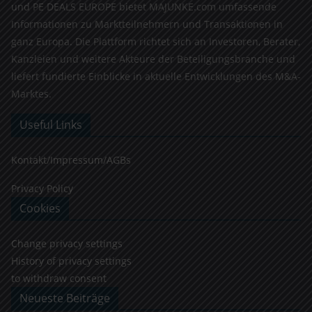
und PE DEALS EUROPE bietet MAJUNKE.com umfassende
Informationen zu Marktteilnehmern und Transaktionen in
ganz Europa. Die Plattform richtet sich an Investoren, Berater,
Kanzleien und weitere Akteure der Beteiligungsbranche und
liefert fundierte Einblicke in aktuelle Entwicklungen des M&A-
Marktes.
Useful Links
Kontakt/Impressum/AGBs
Privacy Policy
Cookies
Change privacy settings
History of privacy settings
to withdraw consent
Neueste Beiträge