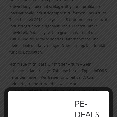
Entwicklungspotential schlagkräftige und profitable
internationale Industriegruppen zu formen. Das Artum
Team hat seit 2011 erfolgreich 15 Unternehmen zu acht
Industriegruppen aufgebaut und zu Marktführern
entwickelt. Dabei legt Artum grossen Wert auf die
Kultur und die Mitarbeiter des Unternehmens und
bietet, dank der langfristigen Orientierung, Kontinuität
für alle Beteiligten.
«Ich freue mich, dass wir mit der Artum AG ein
passendes, langfristiges Zuhause für die EppsteinFOILS
gefunden haben. Wir freuen uns, Teil der Artum
Industriegruppe zu werden, welche uns
Eigenständigkeit, Kontinuität und Wachstum sichert
und den Standort in Eppstein weiter stärkt», so Dirk
PE-
Mälzer, Geschäftsführer von EppsteinFOILS.
Sandro Wiesendanger, Associate Partner bei Artum:
DEALS
«EppsteinFOILS passt als innovativer Technologieführer