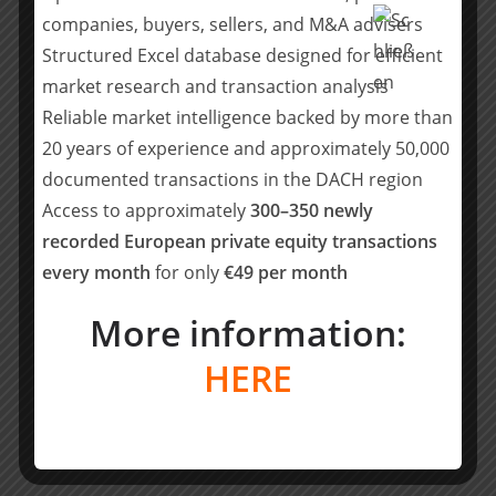
companies, buyers, sellers, and M&A advisers
CornerstoneCapital investiert in etablierte,
Structured Excel database designed for efficient
technologieorientierte Wachstumsunternehmen in
market research and transaction analysis
Deutschland, Österreich und der Schweiz. Seit ihrer
Reliable market intelligence backed by more than
Gründung in 2001 hat die Private Equity-Gesellschaft in
20 years of experience and approximately 50,000
25 Unternehmen erfolgreich investiert. Neben der
documented transactions in the DACH region
EppsteinFOILS hat Pieter van Halem als
Access to approximately
300–350 newly
verantwortlicher Vorstand Beteiligungen wie ACTech,
recorded European private equity transactions
Datamars, Human Solutions, Infoniqa, Integrata, vwd
Vereinigte Wirtschaftsdienste, getätigt und gemeinsam
every month
for only
€49 per month
mit den Managementteams maßgeblich
More information:
weiterentwickelt.
HERE
Teilen mit:
Teilen