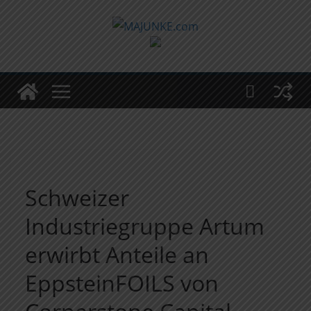
Zum
Inhalt
springen
Schweizer
Industriegruppe Artum
erwirbt Anteile an
EppsteinFOILS von