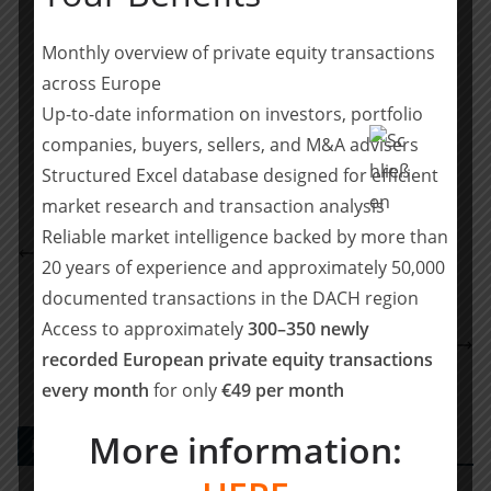
finden Sie unter
www.shearman.com
.
Monthly overview of private equity transactions
Teilen mit:
across Europe
Teilen
Up-to-date information on investors, portfolio
companies, buyers, sellers, and M&A advisers
Structured Excel database designed for efficient
market research and transaction analysis
Carlsquare hat das Socken- und Wäschelabel,
Reliable market intelligence backed by more than
Snocks, beim Investment durch Cathay Capital
20 years of experience and approximately 50,000
beraten
documented transactions in the DACH region
Mit neuem Gesellschafter in die Zukunft:
Access to approximately
300–350 newly
Nachfolgekontor berät Institut der Kasseler
recorded European private equity transactions
Stottertherapie bei Einstieg von Herbert Frosch
every month
for only
€49 per month
More information:
PE DEALS EUROPE