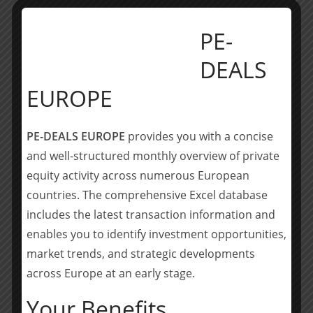
Federführung von Partner Winfried M. Carli gehörten
die Associates Folko Moroni und Nils Holzgrefe (alle
PE-
Munich-Finance).
DEALS
______________________
EUROPE
Über Shearman & Sterling:
PE-DEALS EUROPE
provides you with a concise
Shearman & Sterling ist eine internationale
and well-structured monthly overview of private
Anwaltssozietät mit 25 Büros in 13 Ländern und etwa
equity activity across numerous European
850 Anwälten. In Deutschland ist Shearman & Sterling
countries. The comprehensive Excel database
in Frankfurt und München vertreten. Die Kanzlei ist
includes the latest transaction information and
einer der internationalen Marktführer bei der
Begleitung komplexer grenzüberschreitender
enables you to identify investment opportunities,
Transaktionen. Weltweit berät Shearman & Sterling vor
market trends, and strategic developments
allem internationale Konzerne und große nationale
across Europe at an early stage.
Unternehmen, Finanzinstitute sowie große
Your Benefits
mittelständische Unternehmen. Mehr Informationen