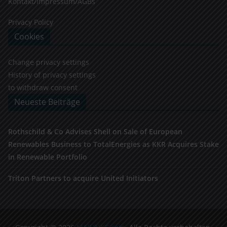
Kontakt/Impressum/AGBs
Privacy Policy
Cookies
Change privacy settings
History of privacy settings
to withdraw consent
Neueste Beiträge
Rothschild & Co Advises Shell on Sale of European
Renewables Business to TotalEnergies as KKR Acquires Stake
in Renewable Portfolio
Triton Partners to acquire United Initiators