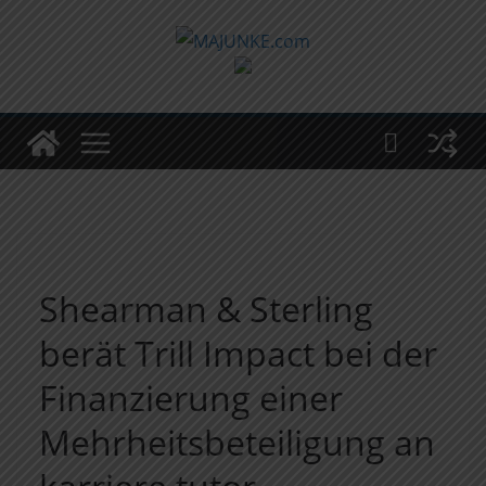
Zum
Inhalt
springen
Shearman & Sterling
berät Trill Impact bei der
Finanzierung einer
Mehrheitsbeteiligung an