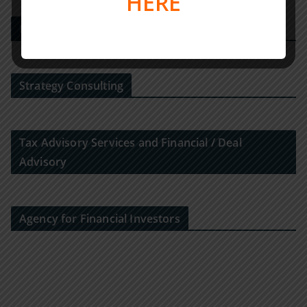
HERE
M&A-Beratungshaus
Strategy Consulting
Tax Advisory Services and Financial / Deal
Advisory
Agency for Financial Investors