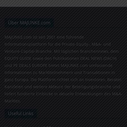
Über MAJUNKE.com
MAJUNKE.com ist seit 2001 eine führende
Informationsplattform für die Private-Equity-, M&A- und
Venture-Capital-Branche. Mit täglichen Branchennews, dem
EQUITY GUIDE sowie den Publikationen DEAL NEWS (DACH)
und PE DEALS EUROPE bietet MAJUNKE.com umfassende
Informationen zu Marktteilnehmern und Transaktionen in
ganz Europa. Die Plattform richtet sich an Investoren, Berater,
Kanzleien und weitere Akteure der Beteiligungsbranche und
liefert fundierte Einblicke in aktuelle Entwicklungen des M&A-
Marktes.
Useful Links