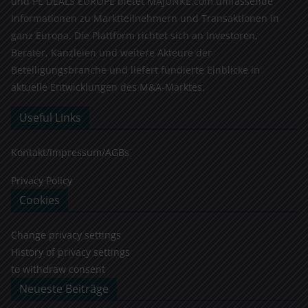
und PE DEALS EUROPE bietet MAJUNKE.com umfassende
Informationen zu Marktteilnehmern und Transaktionen in
ganz Europa. Die Plattform richtet sich an Investoren,
Berater, Kanzleien und weitere Akteure der
Beteiligungsbranche und liefert fundierte Einblicke in
aktuelle Entwicklungen des M&A-Marktes.
Useful Links
Kontakt/Impressum/AGBs
Privacy Policy
Cookies
Change privacy settings
History of privacy settings
to withdraw consent
Neueste Beiträge