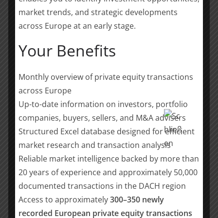
hochinteressanten Bereich macht.“
Dr. Jan Engels, Investment Manager beim
market trends, and strategic developments
HTGF
across Europe at an early stage.
Your Benefits
Das Team von Symphera hat mit
seinem All-in-One-Instrument eine
Möglichkeit entwickelt, kürzere
Monthly overview of private equity transactions
Operationen möglich zu machen. Der
across Europe
bereits vorhandene Prototyp von
Up-to-date information on investors, portfolio
Symphera hat uns überzeugt und
companies, buyers, sellers, and M&A advisers
macht Symphera für uns zu einem
Structured Excel database designed for efficient
spannenden Investment-Case im
Medtech-Bereich.
market research and transaction analysis
Monika Steger, Geschäftsführerin, Bayern
Reliable market intelligence backed by more than
Kapital
20 years of experience and approximately 50,000
documented transactions in the DACH region
Wir sind beeindruckt von Sympheras
Access to approximately
300–350 newly
Gründern und dem Potenzial, mit
recorded European private equity transactions
einer intuitiven Lösung die