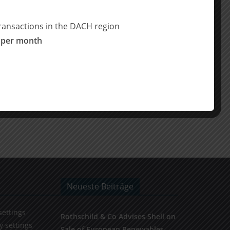
ransactions in the DACH region
 per month
Neueste Beiträge
settings
Rothschild & Co Advises Shell on
y settings
Sale of European Renewables