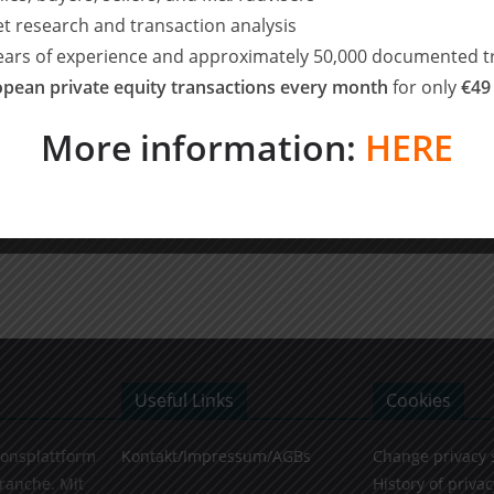
et research and transaction analysis
years of experience and approximately 50,000 documented t
pean private equity transactions every month
for only
€49
More information:
HERE
ibed
POELLATH berät Gimv bei ihrer Beteiligung an
der Variotech GmbH
Useful Links
Cookies
ionsplattform
Kontakt/Impressum/AGBs
Change privacy 
Branche. Mit
History of privac