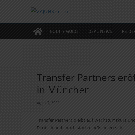
Zum
Inhalt
springen
EQUITY GUIDE
DEAL NEWS
PE-DE
Transfer Partners erö
in München
Juni 7, 2022
Transfer Partners bleibt auf Wachstumskurs un
Deutschlands noch stärker präsent zu sein.