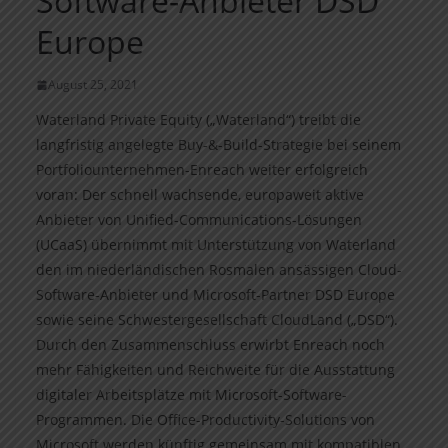
Software-Anbieter DSD
Europe
August 25, 2021
Waterland Private Equity („Waterland“) treibt die
langfristig angelegte Buy-&-Build-Strategie bei seinem
Portfoliounternehmen-Enreach weiter erfolgreich
voran: Der schnell wachsende, europaweit aktive
Anbieter von Unified-Communications-Lösungen
(UCaaS) übernimmt mit Unterstützung von Waterland
den im niederländischen Rosmalen ansässigen Cloud-
Software-Anbieter und Microsoft-Partner DSD Europe
sowie seine Schwestergesellschaft CloudLand („DSD“).
Durch den Zusammenschluss erwirbt Enreach noch
mehr Fähigkeiten und Reichweite für die Ausstattung
digitaler Arbeitsplätze mit Microsoft-Software-
Programmen. Die Office-Productivity-Solutions von
Microsoft werden künftig gemeinsam mit kompatiblen