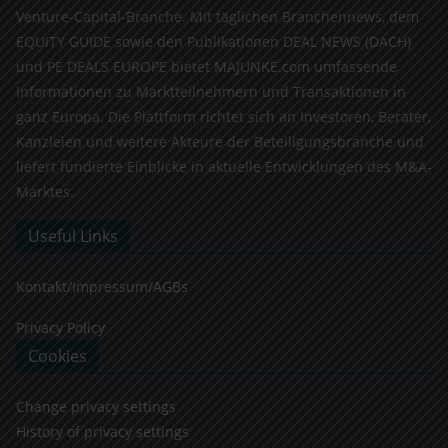
Venture-Capital-Branche. Mit täglichen Branchennews, dem
EQUITY GUIDE sowie den Publikationen DEAL NEWS (DACH)
und PE DEALS EUROPE bietet MAJUNKE.com umfassende
Informationen zu Marktteilnehmern und Transaktionen in
ganz Europa. Die Plattform richtet sich an Investoren, Berater,
Kanzleien und weitere Akteure der Beteiligungsbranche und
liefert fundierte Einblicke in aktuelle Entwicklungen des M&A-
Marktes.
Useful Links
Kontakt/Impressum/AGBs
Privacy Policy
Cookies
Change privacy settings
History of privacy settings