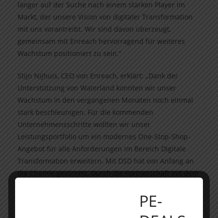
länger auf der Suche nach einem starken Player im
Markt, der unsere Vision von digitaler Transformation
mit uns vorantreibt. Wir sind davon überzeugt,
gemeinsam mit Enreach hervorragend für weiteres
Wachstum positioniert zu sein.“
Stijn Nijhuis, CEO von Enreach, erklärt: „Dank der
Unterstützung von Waterland konnten wir unser
Wachstum in den vergangenen Monaten noch einmal
stark beschleunigen. Für die kommenden
Unternehmensschritte wollten wir unser
Leistungsportfolio um ein modernes One-Stop-Shop-
Angebot für alle Anforderungen im Bereich Digitale
Transformation erweitern. Mit DSD hat von Anfang an
die Chemie gestimmt. Durch die Partnerschaft mit dem
professionellem Team von DSD sind wir unserem Ziel,
PE-
der europaweit führende Anbieter für integrierte
Unified-Communications- und Cloud-Productivity-