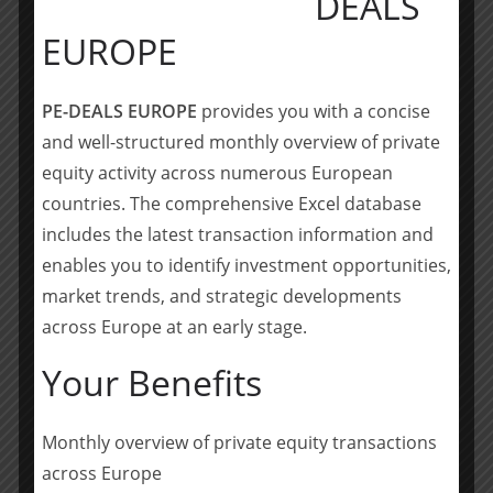
DEALS
Lösungen zu werden, einen großen Schritt näher.“
EUROPE
Dr. Carsten Rahlfs, Managing Partner bei Waterland,
erklärt: „Enreach hat sich in den vergangenen Jahren
PE-DEALS EUROPE
provides you with a concise
sehr positiv entwickelt. DSD ist im Markt bestens
and well-structured monthly overview of private
positioniert und ist im Bereich Software- und Cloud-
Lösungen eine der ersten Anlaufstellen für Re-Seller in
equity activity across numerous European
ganz Europa. Die Akquisition eröffnet beiden
countries. The comprehensive Excel database
Unternehmen neue, attraktive Synergieeffekte, vor
includes the latest transaction information and
allem im Bereich Cross-Selling von Enreach’s own-IP
enables you to identify investment opportunities,
Unified-Communications- sowie Microsoft‘s Cloud-
market trends, and strategic developments
Productivity -Lösungen – und ist damit ein weiterer
across Europe at an early stage.
wichtiger Baustein in unserer langfristig angelegten
Buy-&-Build-Strategie.“
Your Benefits
Waterland verfügt über umfassende Erfahrung im
Bereich Digitalisierung und Integration von ITK-
Monthly overview of private equity transactions
Dienstleistern durch entsprechende Beteiligungen in
across Europe