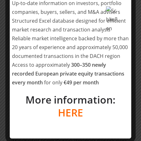
mehreren europäischen Ländern. Im
Up-to-date information on investors, portfolio
deutschsprachigen Raum ist Waterland etwa bereits an
companies, buyers, sellers, and M&A advisers
Unternehmen wie netgo (IT-Systemhaus), der Serrala
Structured Excel database designed for efficient
Group (Payment-Technologien), Tineo (Enterprise IT)
market research and transaction analysis
sowie einer Managed-Enterprise-Plattform Skaylink
Reliable market intelligence backed by more than
beteiligt.
20 years of experience and approximately 50,000
Über Waterland
documented transactions in the DACH region
Waterland ist eine unabhängige Private Equity
Access to approximately
300–350 newly
Investment-Gesellschaft, die Unternehmen bei der
recorded European private equity transactions
Realisierung ihrer Wachstumspläne unterstützt. Mit
every month
for only
€49 per month
substanzieller finanzieller Unterstützung und
Branchenexpertise ermöglicht Waterland seinen
More information:
Beteiligungen beschleunigtes Wachstum sowohl
HERE
organisch wie durch Zukäufe. Waterland verfügt über
Büros in den Niederlanden (Bussum), Belgien
(Antwerpen), Frankreich (Paris), Deutschland (Hamburg,
München), Polen (Warschau), Großbritannien
(Manchester), Irland (Dublin), Dänemark (Kopenhagen)