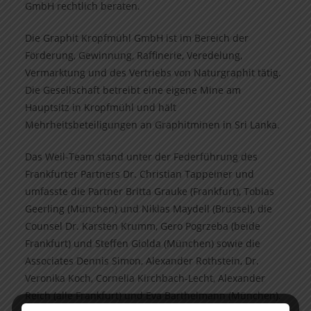
GmbH rechtlich beraten.
Die Graphit Kropfmühl GmbH ist im Bereich der
Förderung, Gewinnung, Raffinerie, Veredelung,
Vermarktung und des Vertriebs von Naturgraphit tätig.
Die Gesellschaft betreibt eine eigene Mine am
Hauptsitz in Kropfmühl und hält
Mehrheitsbeteiligungen an Graphitminen in Sri Lanka.
Das Weil-Team stand unter der Federführung des
Frankfurter Partners Dr. Christian Tappeiner und
umfasste die Partner Britta Grauke (Frankfurt), Tobias
Geerling (München) und Niklas Maydell (Brüssel), die
Counsel Dr. Karsten Krumm, Gero Pogrzeba (beide
Frankfurt) und Steffen Giolda (München) sowie die
Associates Dennis Simon, Alexander Rothstein, Dr.
Veronika Koch, Cornelia Kirchbach-Lecht, Alexander
Reich (alle Frankfurt) und Eva Barthelmann (München).