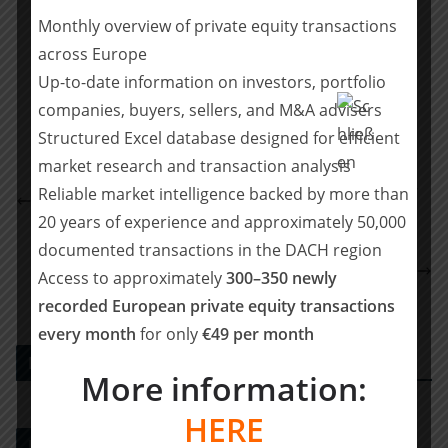
Monthly overview of private equity transactions
Teilen mit:
across Europe
Up-to-date information on investors, portfolio
Teilen
companies, buyers, sellers, and M&A advisers
Structured Excel database designed for efficient
market research and transaction analysis
Healthcare Holding Schweiz Acquires Effectum CH-
Reliable market intelligence backed by more than
Rep (Switzerland)
20 years of experience and approximately 50,000
POELLATH berät die Gesellschafter der Innovative
documented transactions in the DACH region
Building Technology GmbH bei Verkauf einer
Access to approximately
300–350 newly
Minderheitsbeteiligung an Cerralvo Capital
recorded European private equity transactions
every month
for only
€49 per month
PE DEALS EUROPE
More information:
HERE
M&A-Beratungshaus