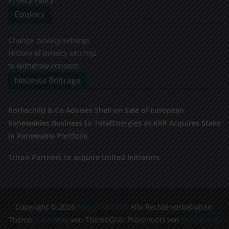
Cookies
Change privacy settings
History of privacy settings
to withdraw consent
Neueste Beiträge
Rothschild & Co Advises Shell on Sale of European
Renewables Business to TotalEnergies as KKR Acquires Stake
in Renewable Portfolio
Triton Partners to acquire United Initiators
Copyright © 2026
MAJUNKE.com
. Alle Rechte vorbehalten.
Theme:
ColorMag
von ThemeGrill. Präsentiert von
WordPress
.