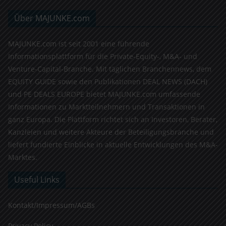
Über MAJUNKE.com
MAJUNKE.com ist seit 2001 eine führende
Informationsplattform für die Private-Equity-, M&A- und
Venture-Capital-Branche. Mit täglichen Branchennews, dem
EQUITY GUIDE sowie den Publikationen DEAL NEWS (DACH)
und PE DEALS EUROPE bietet MAJUNKE.com umfassende
Informationen zu Marktteilnehmern und Transaktionen in
ganz Europa. Die Plattform richtet sich an Investoren, Berater,
Kanzleien und weitere Akteure der Beteiligungsbranche und
liefert fundierte Einblicke in aktuelle Entwicklungen des M&A-
Marktes.
Useful Links
Kontakt/Impressum/AGBs
Privacy Policy