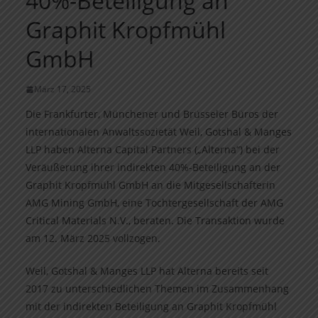
40%-Beteiligung an
Graphit Kropfmühl
GmbH
März 17, 2025
Die Frankfurter, Münchener und Brüsseler Büros der
internationalen Anwaltssozietät Weil, Gotshal & Manges
LLP haben Alterna Capital Partners („Alterna“) bei der
Veräußerung ihrer indirekten 40%-Beteiligung an der
Graphit Kropfmühl GmbH an die Mitgesellschafterin
AMG Mining GmbH, eine Tochtergesellschaft der AMG
Critical Materials N.V., beraten. Die Transaktion wurde
am 12. März 2025 vollzogen.
Weil, Gotshal & Manges LLP hat Alterna bereits seit
2017 zu unterschiedlichen Themen im Zusammenhang
mit der indirekten Beteiligung an Graphit Kropfmühl