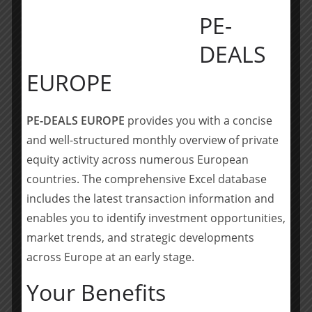
____________
PE-
DEALS
Über Weil
EUROPE
Weil, Gotshal & Manges ist eine internationale Kanzlei
mit mehr als 1.100 Anwälten. Weil verfügt über Büros
in New York, Boston, Brüssel, Dallas, Frankfurt,
PE-DEALS EUROPE
provides you with a concise
Hongkong, Houston, London, Los Angeles, Miami,
and well-structured monthly overview of private
München, Paris, San Francisco, Washington, D.C. und im
equity activity across numerous European
Silicon Valley. In Deutschland ist die Sozietät mit zwei
countries. The comprehensive Excel database
Büros und rund 60 Anwälten/Steuerberatern in
includes the latest transaction information and
Frankfurt und München vertreten. Hier liegt der Fokus
enables you to identify investment opportunities,
auf der spezialisierten Beratung nationaler und
market trends, and strategic developments
internationaler Mandanten bei grenzüberschreitenden
Private Equity- und M&A-Transaktionen, hochkarätigen
across Europe at an early stage.
Litigation-Mandaten, komplexen Restrukturierungen
Your Benefits
und Finanzierungen sowie steuerrechtlicher
Gestaltung.