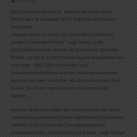
Juli 17, 2020
Der Corporate-Anwalt Dr. Kamyar Abrar (41) wird
Willkie Farr & Gallagher LLP in Frankfurt als Partner
verstärken.
„Kamyar Abrar ist einer der besonders bekannten
jungen Corporate-Partner.“ sagt Georg Linde,
geschäftsführender Partner im Frankfurter Büro von
Willkie. So hat er zuletzt Private-Equity-Mandanten wie
Lone Star, GHO, EQT und Advent und
Industrieunternehmen wie den Kupferproduzenten
Aurubis und den Vertreiber von Baumaterialien Stark
Group bei ihren Transaktionen in Deutschland
beraten.
Kamyar Abrar hat zudem bei einer Vielzahl von Unter­
nehmens­zusammenschlüssen kartellrechtlich beraten.
„Willkie ist eine führende Transaktionskanzlei,
insbesondere für Private Equity und M&A.“ sagt Kamyar