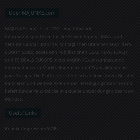
Über MAJUNKE.com
MAJUNKE.com ist seit 2001 eine führende
Informationsplattform für die Private-Equity-, M&A- und
Venture-Capital-Branche. Mit täglichen Branchennews, dem
EQUITY GUIDE sowie den Publikationen DEAL NEWS (DACH)
und PE DEALS EUROPE bietet MAJUNKE.com umfassende
Informationen zu Marktteilnehmern und Transaktionen in
ganz Europa. Die Plattform richtet sich an Investoren, Berater,
Kanzleien und weitere Akteure der Beteiligungsbranche und
liefert fundierte Einblicke in aktuelle Entwicklungen des M&A-
Marktes.
Useful Links
Kontakt/Impressum/AGBs