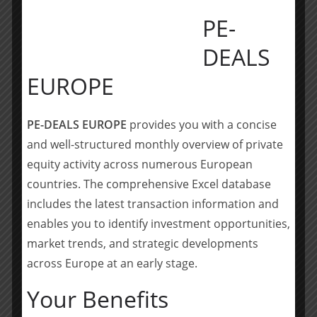
zu stoßen.“
PE-
„Wir setzen den Wachstumskurs auch in unserem
DEALS
Kernbereich fort“, freut sich Dr. Maximilian Schwab,
Partner von Willkie in Frankfurt. Dr. Axel Wahl, Partner
EUROPE
im Bereich Private Equity fügt hinzu: „Wir bieten
unseren Industrie- und Private-Equity-Mandanten ab
PE-DEALS EUROPE
provides you with a concise
jetzt eine noch größere Bandbreite an Erfahrung und
Beratungskapazität für deren wichtigste und
and well-structured monthly overview of private
komplizierteste Transaktionen.“
equity activity across numerous European
countries. The comprehensive Excel database
Komplexe Transaktionen sind eine ausgewiesene
includes the latest transaction information and
Stärke von Willkie. In der jüngeren Vergangenheit hat
enables you to identify investment opportunities,
Willkie beispielsweise GoldenTree beim Einstieg bei
market trends, and strategic developments
HSH Nordbank beraten, CVC beim Kauf von Bosch
across Europe at an early stage.
Packaging (jetzt Syntegon) und war beim
Zusammenschluss von Karstadt und Kaufhof tätig.
Your Benefits
Daneben ist die Kanzlei seit jeher ständiger Berater
führender Private Equity Funds wie 3i, ARDIAN, EQT