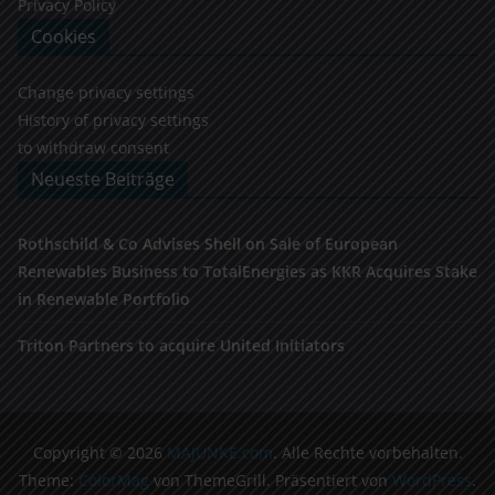
Privacy Policy
Cookies
Change privacy settings
History of privacy settings
to withdraw consent
Neueste Beiträge
Rothschild & Co Advises Shell on Sale of European
Renewables Business to TotalEnergies as KKR Acquires Stake
in Renewable Portfolio
Triton Partners to acquire United Initiators
Copyright © 2026
MAJUNKE.com
. Alle Rechte vorbehalten.
Theme:
ColorMag
von ThemeGrill. Präsentiert von
WordPress
.