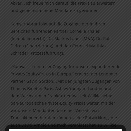
Abrar. „Ich freue mich darauf, die Praxis zu erweitern
und gemeinsam neue Mandate zu gewinnen.“
Kamyar Abrar folgt auf die Zugänge der in ihren
Bereichen führenden Partner Cornelia Thaler
(Immobilienrecht), Dr. Markus Lauer (M&A), Dr. Ralf
Defren (Finanzierung) und den Counsel Matthias
Schrader (Prozessführung).
„Kamyar ist ein toller Zugang für unsere expandierende
Private-Equity-Praxis in Europa.“ ergänzt der Londoner
Partner Gavin Gordon. „Mit den jüngsten Zugängen von
Thomas Binet in Paris, Ashley Young in London und
dem Wachstum in Frankfurt entwickelt Willkie seine
pan-europäische Private-Equity-Praxis weiter, mit der
wir unsere Mandanten bei einer Vielzahl von
Transaktionen beraten können – eine Entwicklung, die
auch David Arnold und mich veranlasst hat, zu Willkie