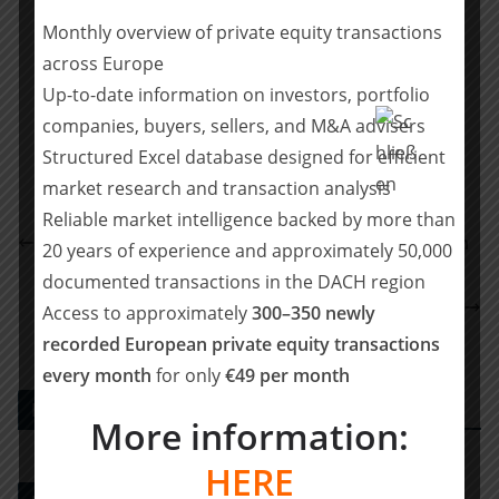
und PAI.
Monthly overview of private equity transactions
across Europe
Teilen mit:
Up-to-date information on investors, portfolio
companies, buyers, sellers, and M&A advisers
Teilen
Structured Excel database designed for efficient
market research and transaction analysis
Reliable market intelligence backed by more than
Bridgepoint to sell Rovensa in €1 billion transaction
20 years of experience and approximately 50,000
Ashurst berät Hauck & Aufhäuser Global
documented transactions in the DACH region
Investment Management und SITUS Deutschland
Access to approximately
300–350 newly
bei Refinanzierung der proFagus GmbH
recorded European private equity transactions
every month
for only
€49 per month
PE DEALS EUROPE
More information:
HERE