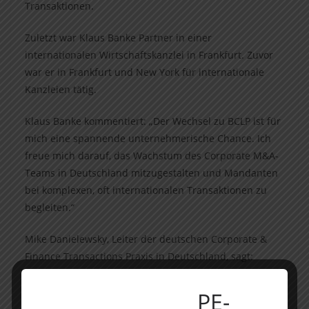
Transaktionen.
Zuletzt war Klaus Banke Partner in einer
internationalen Wirtschaftskanzlei in Frankfurt. Zuvor
war er in Frankfurt und New York für internationale
Kanzleien tätig.
Klaus Banke kommentiert: „Der Wechsel zu BCLP ist für
mich eine spannende unternehmerische Chance. Ich
freue mich darauf, das Wachstum des Corporate M&A-
Teams in Deutschland mitzugestalten und Mandanten
bei komplexen, oft internationalen Transaktionen zu
begleiten.“
Mike Danielewsky, Leiter der deutschen Corporate &
Finance Transactions Praxis in Deutschland, sagt:
„Klaus ist ein herausragender Transaktionsanwalt mit
breiter Branchenerfahrung und ausgeprägtem
PE-
wirtschaftlichem Verständnis. Er ist eine ideale