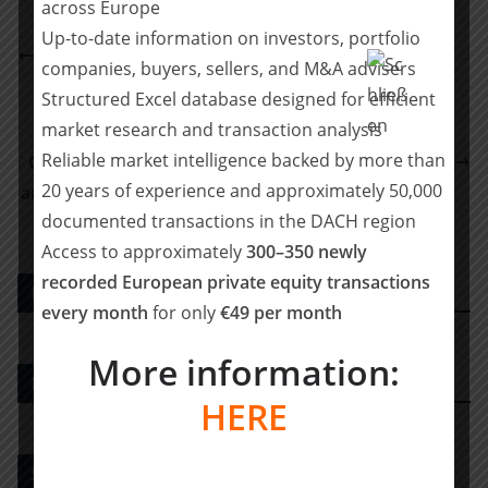
across Europe
Up-to-date information on investors, portfolio
Accursia Capital acquires the Opti entities in
companies, buyers, sellers, and M&A advisers
Germany, Estland and Italy from Aequita
Structured Excel database designed for efficient
Code & Co. provides Tech & Product Due Diligence
market research and transaction analysis
to Bain Capital ahead of its investment in Sdui
Reliable market intelligence backed by more than
Group, a leading European provider of cloud-based
20 years of experience and approximately 50,000
administrative software for schools and educational
documented transactions in the DACH region
institutions
Access to approximately
300–350 newly
recorded European private equity transactions
PE DEALS EUROPE
every month
for only
€49 per month
More information:
M&A-Beratungshaus
HERE
Strategy Consulting