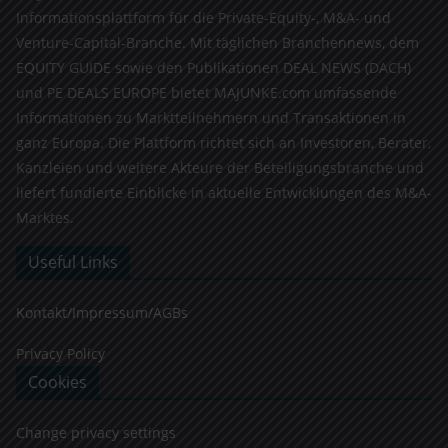
Informationsplattform für die Private-Equity-, M&A- und
Venture-Capital-Branche. Mit täglichen Branchennews, dem
EQUITY GUIDE sowie den Publikationen DEAL NEWS (DACH)
und PE DEALS EUROPE bietet MAJUNKE.com umfassende
Informationen zu Marktteilnehmern und Transaktionen in
ganz Europa. Die Plattform richtet sich an Investoren, Berater,
Kanzleien und weitere Akteure der Beteiligungsbranche und
liefert fundierte Einblicke in aktuelle Entwicklungen des M&A-
Marktes.
Useful Links
Kontakt/Impressum/AGBs
Privacy Policy
Cookies
Change privacy settings