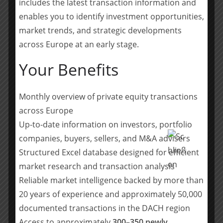
includes the latest transaction information and
hohe Flexibilität bei einer Produktionsmenge von über
enables you to identify investment opportunities,
300 Mio. Karten pro Jahr. Die Standorte in Österreich
market trends, and strategic developments
und Deutschland sind VISA/Mastercard zertifiziert.
across Europe at an early stage.
Weitere Informationen:
www.exceet-card-group.com
Your Benefits
Über Intercard AG
Intercard ist ein schweizweit führender Anbieter
Monthly overview of private equity transactions
intelligenter Kartenlösungen mit einer starken
across Europe
Kompetenz in der Personalisierung und
Up-to-date information on investors, portfolio
Distributionslogistik. Seit bald 30 Jahren hat Intercard
companies, buyers, sellers, and M&A advisers
führende Detailhändler, Banken, Unternehmen aus
Structured Excel database designed for efficient
dem Gesundheitswesen und Transportunternehmen
market research and transaction analysis
als Kunden. Intercard beschäftigt ca. 40 Mitarbeiter
Reliable market intelligence backed by more than
und produziert an einem Standort im Raum Zürich.
20 years of experience and approximately 50,000
Weitere Informationen:
www.intercard.ch
documented transactions in the DACH region
Über Crédit Mutuel Equity
Access to approximately
300–350 newly