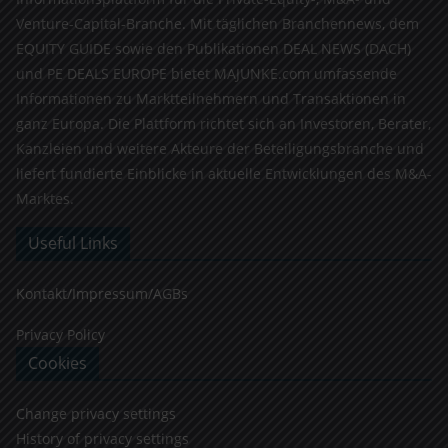
Venture-Capital-Branche. Mit täglichen Branchennews, dem
EQUITY GUIDE sowie den Publikationen DEAL NEWS (DACH)
und PE DEALS EUROPE bietet MAJUNKE.com umfassende
Informationen zu Marktteilnehmern und Transaktionen in
ganz Europa. Die Plattform richtet sich an Investoren, Berater,
Kanzleien und weitere Akteure der Beteiligungsbranche und
liefert fundierte Einblicke in aktuelle Entwicklungen des M&A-
Marktes.
Useful Links
Kontakt/Impressum/AGBs
Privacy Policy
Cookies
Change privacy settings
History of privacy settings