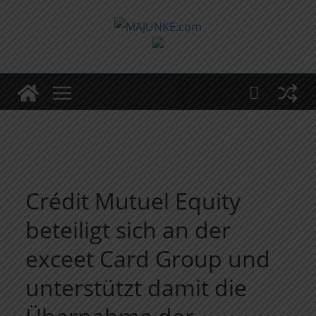
Zum
Inhalt
springen
Crédit Mutuel Equity
beteiligt sich an der
exceet Card Group und
un­terstützt damit die