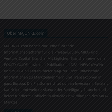
Über MAJUNKE.com
MAJUNKE.com ist seit 2001 eine führende
Informationsplattform für die Private-Equity-, M&A- und
Venture-Capital-Branche. Mit täglichen Branchennews, dem
EQUITY GUIDE sowie den Publikationen DEAL NEWS (DACH)
und PE DEALS EUROPE bietet MAJUNKE.com umfassende
Informationen zu Marktteilnehmern und Transaktionen in
ganz Europa. Die Plattform richtet sich an Investoren, Berater,
Kanzleien und weitere Akteure der Beteiligungsbranche und
liefert fundierte Einblicke in aktuelle Entwicklungen des M&A-
Marktes.