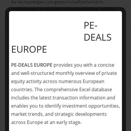
die sie benötigen, um gemeinschaftsorientierte
Unternehmen zu gründen, die EOSIO nutzen. C3 EOS
VC I Fonds, mit Sitz in Frankfurt, konzentriert sich auf
PE-
Technologieunternehmen in der Früh- und
Wachstumsphase.
DEALS
Das DLA Piper-Team stand unter der Federführung von
EUROPE
Partner Simon Vogel und umfasste außerdem Associate
Oliver Schmidt (beide Corporate/Private Equity,
PE-DEALS EUROPE
provides you with a concise
München).
and well-structured monthly overview of private
____________________
equity activity across numerous European
countries. The comprehensive Excel database
Über DLA Piper
includes the latest transaction information and
enables you to identify investment opportunities,
DLA Piper zählt mit Büros in über 40 Ländern in Afrika,
market trends, and strategic developments
Asien, Australien, Europa, dem Nahen Osten sowie
Nord- und Südamerika zu den weltweit führenden
across Europe at an early stage.
Wirtschaftskanzleien. In Deutschland ist DLA Piper an