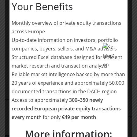
Your Benefits
den Standorten Frankfurt, Hamburg, Köln und
München mit mehr als 250 Anwältinnen und Anwälten
vertreten. In bestimmten Jurisdiktionen können diese
Monthly overview of private equity transactions
Informationen als Anwaltswerbung angesehen werden.
across Europe
Weitere Informationen unter:
www.dlapiper.com
Up-to-date information on investors, portfolio
companies, buyers, sellers, and M&A advisers
Teilen mit:
Structured Excel database designed for efficient
Teilen
market research and transaction analysis
Reliable market intelligence backed by more than
20 years of experience and approximately 50,000
documented transactions in the DACH region
POELLATH berät Kienbaum bei Investment in
Access to approximately
300–350 newly
EMPiON
recorded European private equity transactions
Cowen berät Triton Partners beim Kauf der Kälte
every month
for only
€49 per month
Eckert GmbH
More information: