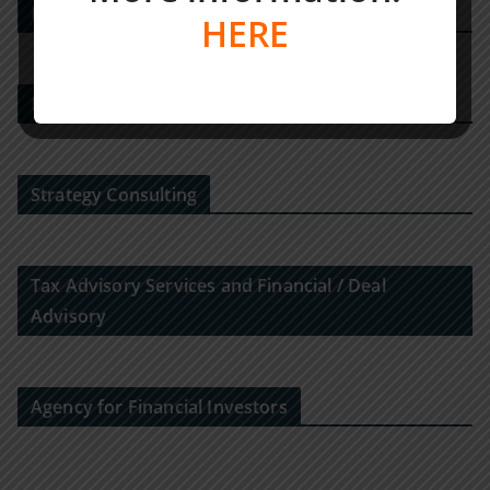
PE DEALS EUROPE
HERE
M&A-Advisor
Strategy Consulting
Tax Advisory Services and Financial / Deal
Advisory
Agency for Financial Investors