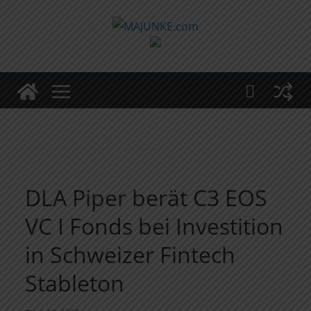
Zum
Inhalt
springen
DLA Piper berät C3 EOS
VC I Fonds bei Investition
in Schweizer Fintech
Stableton