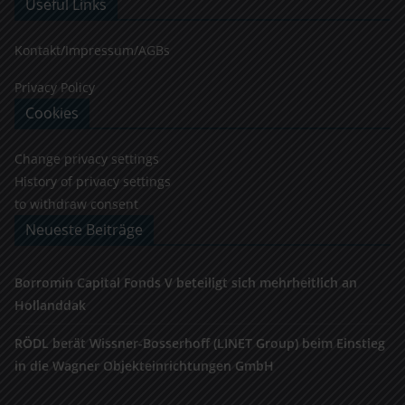
Useful Links
Kontakt/Impressum/AGBs
Privacy Policy
Cookies
Change privacy settings
History of privacy settings
to withdraw consent
Neueste Beiträge
Borromin Capital Fonds V beteiligt sich mehrheitlich an
Hollanddak
RÖDL berät Wissner-Bosserhoff (LINET Group) beim Einstieg
in die Wagner Objekteinrichtungen GmbH