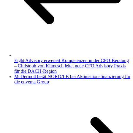
Eight Advisory erweitert Kompetenzen in der CFO-Beratung
– Christoph von Klimesch leitet neue CFO Advisory Praxis
für die DACH-Region
McDermott berät NORD/LB bei Akquisitionsfinanzierung für
die enventa Group