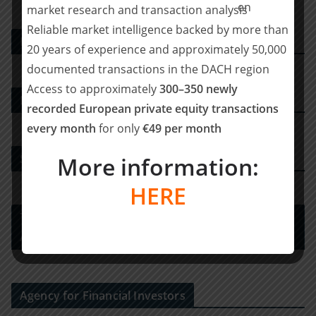
market research and transaction analysis
Reliable market intelligence backed by more than
PE DEALS EUROPE
20 years of experience and approximately 50,000
documented transactions in the DACH region
Access to approximately
300–350 newly
M&A-Beratungshaus
recorded European private equity transactions
every month
for only
€49 per month
Strategy Consulting
More information:
HERE
Tax Advisory Services and Financial / Deal
Advisory
Agency for Financial Investors