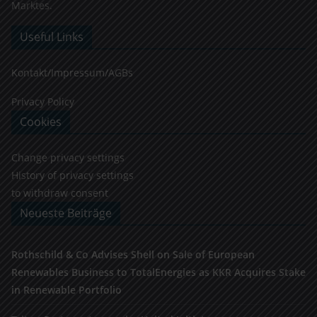
Marktes.
Useful Links
Kontakt/Impressum/AGBs
Privacy Policy
Cookies
Change privacy settings
History of privacy settings
to withdraw consent
Neueste Beiträge
Rothschild & Co Advises Shell on Sale of European
Renewables Business to TotalEnergies as KKR Acquires Stake
in Renewable Portfolio