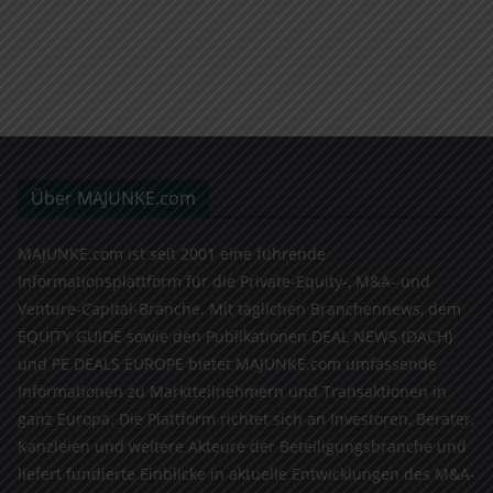
Über MAJUNKE.com
MAJUNKE.com ist seit 2001 eine führende
Informationsplattform für die Private-Equity-, M&A- und
Venture-Capital-Branche. Mit täglichen Branchennews, dem
EQUITY GUIDE sowie den Publikationen DEAL NEWS (DACH)
und PE DEALS EUROPE bietet MAJUNKE.com umfassende
Informationen zu Marktteilnehmern und Transaktionen in
ganz Europa. Die Plattform richtet sich an Investoren, Berater,
Kanzleien und weitere Akteure der Beteiligungsbranche und
liefert fundierte Einblicke in aktuelle Entwicklungen des M&A-