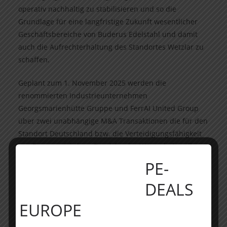
operativ nachhaltig zu stabilisieren und so die
Grundlage für eine langfristige Zukunft wesentlicher
Geschäftsbereiche von Buderus Edelstahl und damit
auch die Aufrechterhaltung des Standortes Wetzlar zu
schaffen.
Geplant zum 1. November 2025 werden die
renommierten Industrieunternehmen
Georgsmarienhütte Gruppe und FerrAI United Group
über zwei unabhängige M&A Transaktionen die für den
Standort Deutschland bzw. die Verteidigungsfähigkeit
von Europa wichtigen Bereiche der Wärmebehandlung
und des Warmwalzwerks bzw. der Gesenkschmiede
PE-
sowie damit verbundene Servicefunktionen mit
DEALS
insgesamt rd. 700 Mitarbeitern:innen übernehmen und
jeweils als eigenständige Gesellschaften am Standort
EUROPE
Wetzlar fortführen. Mit diesen guten Nachrichten ist
leider auch ein größerer Personalabbau verbunden,