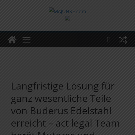
Zum
Inhalt
springen
Langfristige Lösung für
ganz wesentliche Teile
von Buderus Edelstahl
erreicht – act legal Team