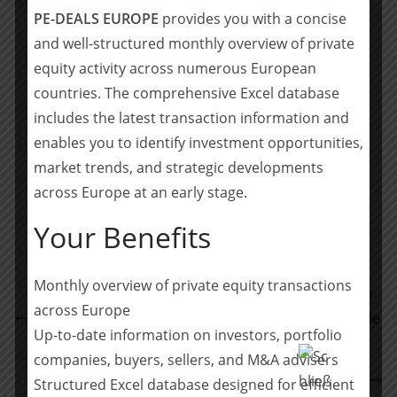
der aufgrund des Engagements von Mutares in hohem
PE-DEALS EUROPE
provides you with a concise
Maße sozialverträglich durchgeführt werden kann.
and well-structured monthly overview of private
equity activity across numerous European
Das act legal Team berät Mutares und Buderus
countries. The comprehensive Excel database
umfassend zu allen mit der Langfristlösung für
includes the latest transaction information and
Buderus Edelstahl verbundenen Themen.
enables you to identify investment opportunities,
market trends, and strategic developments
Teilen mit:
across Europe at an early stage.
Teilen
Your Benefits
Monthly overview of private equity transactions
Lincoln International advised Latecoere, a portfolio
across Europe
company of Searchlight Capital Partners, on the sale
Up-to-date information on investors, portfolio
of MADES to Cicor
companies, buyers, sellers, and M&A advisers
act legal berät Addtech bei Übernahme von
Structured Excel database designed for efficient
Innovatek OS GmbH