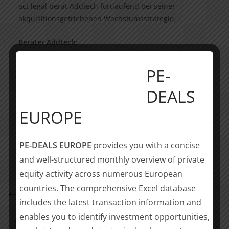
act legal berät Addtech fortlaufend bei seiner
akquisitionsgetriebenen Wachstumsstrategie.
Berater Addtech:
act legal Germany – Dr. Fabian Brocke, LL.M. (M&A,
Corporate), Sarah Landsberg (M&A, Corporate), Dr.
PE-
Florian Wäßle, LL.M. (IT/IP)
DEALS
Teilen mit:
EUROPE
Teilen
PE-DEALS EUROPE
provides you with a concise
and well-structured monthly overview of private
equity activity across numerous European
Langfristige Lösung für ganz wesentliche Teile von
countries. The comprehensive Excel database
Buderus Edelstahl erreicht – act legal Team berät
includes the latest transaction information and
Mutares und Buderus
enables you to identify investment opportunities,
Steigender Liquiditätsbedarf treibt Sale-Leaseback-