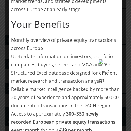
market trends, and strategic developments
Transaktionen an / Kommentar von Christopher
across Europe at an early stage.
Mertlitz, Head of European Investments, W. P.
Your Benefits
Carey, zur Expo Real 2025
PE DEALS EUROPE
Monthly overview of private equity transactions
across Europe
Up-to-date information on investors, portfolio
M&A-Beratungshaus
companies, buyers, sellers, and M&A advisers
Structured Excel database designed for efficient
market research and transaction analysis
Strategy Consulting
Reliable market intelligence backed by more than
20 years of experience and approximately 50,000
documented transactions in the DACH region
Tax Advisory Services and Financial / Deal
Access to approximately
300–350 newly
Advisory
recorded European private equity transactions
every month
for only
€49 per month