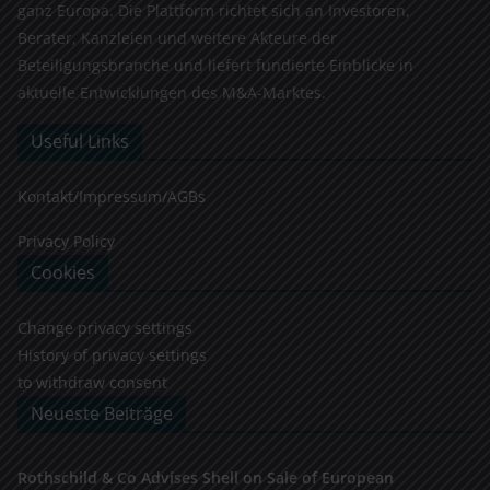
ganz Europa. Die Plattform richtet sich an Investoren,
Berater, Kanzleien und weitere Akteure der
Beteiligungsbranche und liefert fundierte Einblicke in
aktuelle Entwicklungen des M&A-Marktes.
Useful Links
Kontakt/Impressum/AGBs
Privacy Policy
Cookies
Change privacy settings
History of privacy settings
to withdraw consent
Neueste Beiträge
Rothschild & Co Advises Shell on Sale of European