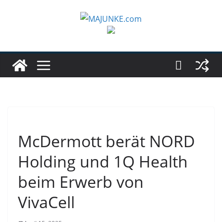
Zum
Inhalt
springen
McDermott berät NORD
Holding und 1Q Health
beim Erwerb von
VivaCell